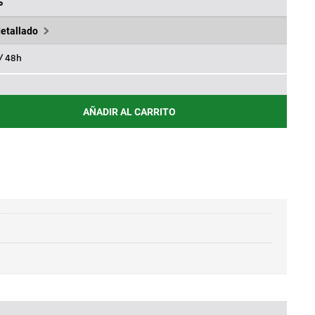
.
74,94€.
%
detallado
 / 48h
AÑADIR AL CARRITO