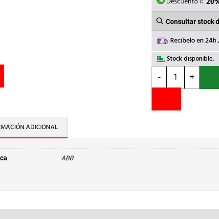
93,67€
Descuento 1:
20
Consultar stock 
Recíbelo en 24h
Stock disponible.
ABB
-
+
-
MODULO
BINARIO
E/S
S500-
RMACIÓN ADICIONAL
ECO
DI561
cantidad
ABB
ca