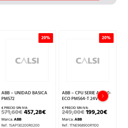
20%
20%
ABB – UNIDAD BASICA
ABB – CPU SERIE AC500-
AB
PM572
ECO PM564-T 24V DC
E/
571,60
€
457,28
€
249,00
€
199,20
€
1
EL
EL
EL
EL
PRECIO
PRECIO
PRECIO
PRECIO
Marca:
ABB
Marca:
ABB
Ma
ORIGINAL
ACTUAL
ORIGINAL
ACTUA
ERA:
ES:
ERA:
ES:
Ref.: 1SAP130200R0200
Ref.: 1TNE968900R1100
Ref