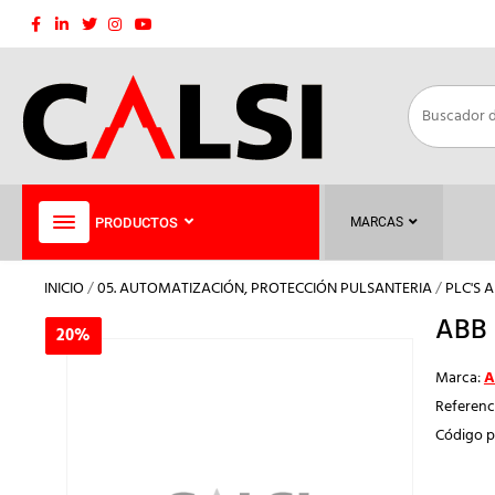
Saltar
al
contenido
PRODUCTOS
MARCAS
INICIO
/
05. AUTOMATIZACIÓN, PROTECCIÓN PULSANTERIA
/
PLC'S 
ABB 
20%
20%
Marca:
A
Referenc
Código p