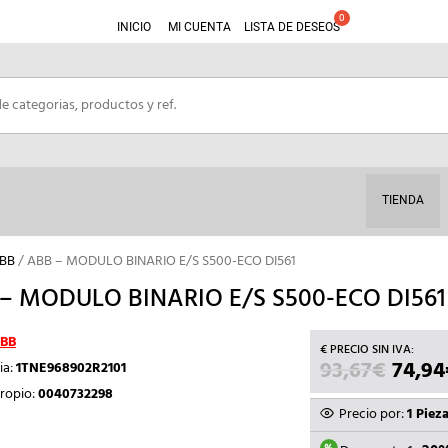
INICIO
MI CUENTA
LISTA DE DESEOS
TIENDA
ABB
/ ABB – MODULO BINARIO E/S S500-ECO DI561
– MODULO BINARIO E/S S500-ECO DI561
BB
93,67
€
EL
74,94
ia:
1TNE968902R2101
PRECI
ropio:
0040732298
ORIGI
Precio por:
1 Piez
ERA: