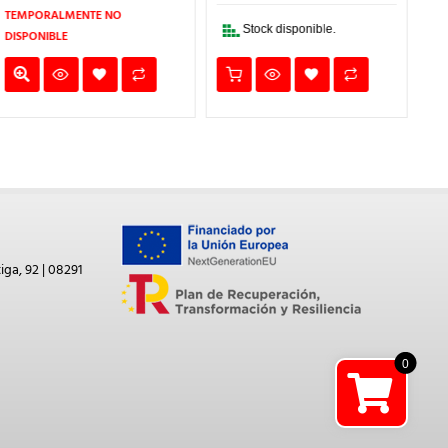
571,60€.
457,28€.
249,00€.
199,20€
TEMPORALMENTE NO
Stock disponible.
DISPONIBLE
iga, 92 | 08291
0