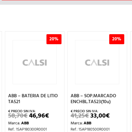
20%
20%
ABB – BATERIA DE LITIO
ABB – SOP.MARCADO
TA521
ENCHBL.TA523(10u)
58,70
€
46,96
€
41,25
€
33,00
€
EL
EL
EL
EL
PRECIO
PRECIO
PRECIO
PRECIO
Marca:
ABB
Marca:
ABB
ORIGINAL
ACTUAL
ORIGINAL
ACTUAL
ERA:
ES:
ERA:
ES:
Ref.: 1SAP180300R0001
Ref.: 1SAP180500R0001