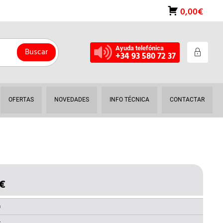
0,00€
Ayuda telefónica
Buscar
+34 93 580 72 37
OFERTAS
NOVEDADES
INFO TÉCNICA
CONTACTAR
€
EL
O
PRECIO
NAL
ACTUAL
a
ES: