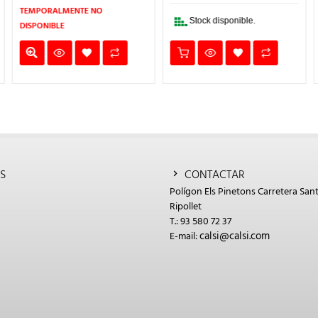
58,70€.
46,96€.
41,25€.
33,00€.
TEMPORALMENTE NO
Stock disponible.
DISPONIBLE
S
CONTACTAR
Polígon Els Pinetons Carretera Sant
Ripollet
T.: 93 580 72 37
calsi@calsi.com
E-mail: