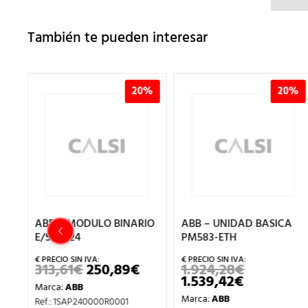
También te pueden interesar
%
20%
20%
ABB – MODULO BINARIO
ABB – UNIDAD BASICA
E/S DI524
PM583-ETH
313,61
€
250,89
€
1.924,28
€
EL
EL
EL
EL
PRECIO
PRECIO
PRECIO
1.539,42
€
PRECIO
EL
Marca:
ABB
L
ACTUAL
ORIGINAL
ACTUAL
ORIGINAL
PRECIO
Marca:
ABB
ES:
ERA:
ES:
ERA:
ACTUAL
Ref.: 1SAP240000R0001