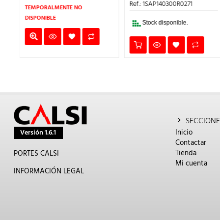
335,82€.
313,61€.
250,89€.
1.924,28€.
ES:
Ref.: 1SAP140300R0271
TEMPORALMENTE NO
1.539,42€.
DISPONIBLE
Stock disponible.
SECCIONE
Inicio
Versión 1.6.1
Contactar
Tienda
PORTES CALSI
Mi cuenta
INFORMACIÓN LEGAL