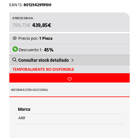
EAN 13:
8012542919100
EL
EL
799,73
€
439,85
€
PRECIO
PRECIO
ORIGINAL
ACTUAL
Precio por:
1 Pieza
ERA:
ES:
799,73€.
439,85€.
Descuento 1:
45%
Consultar stock detallado
TEMPORALMENTE NO DISPONIBLE
INFORMACIÓN ADICIONAL
Marca
ABB