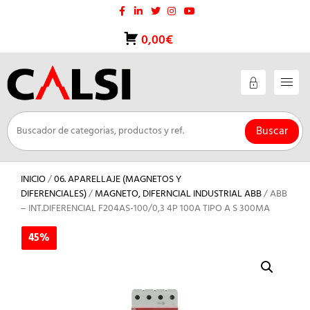
Saltar
al
contenido
0,00€
Buscar
INICIO
/
06. APARELLAJE (MAGNETOS Y
DIFERENCIALES)
/
MAGNETO, DIFERNCIAL INDUSTRIAL ABB
/ ABB
– INT.DIFERENCIAL F204AS-100/0,3 4P 100A TIPO A S 300MA
45%
45%