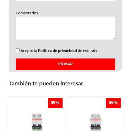
Comentarios
Acepto la
Política de privacidad
de este sitio
También te pueden interesar
%
45%
45%