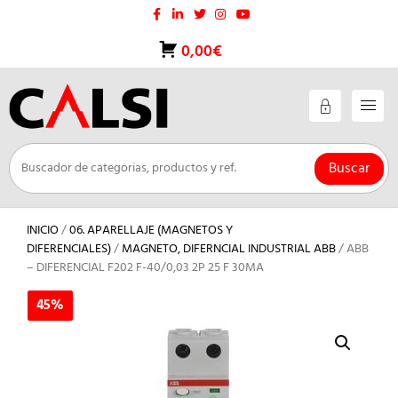
Saltar
al
contenido
0,00€
Buscar
INICIO
/
06. APARELLAJE (MAGNETOS Y
DIFERENCIALES)
/
MAGNETO, DIFERNCIAL INDUSTRIAL ABB
/ ABB
– DIFERENCIAL F202 F-40/0,03 2P 25 F 30MA
45%
45%