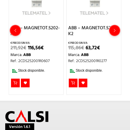
-
ABB – MAGNETOT.S202-
ABB – MAGNETOT.S202-
A
K63
K2
8
EL
EL
EL
EL
211,92
€
116,56
€
115,86
€
63,72
€
5
IO
PRECIO
PRECIO
PRECIO
PRECIO
Marca:
ABB
Marca:
ABB
M
AL
ORIGINAL
ACTUAL
ORIGINAL
ACTUAL
ERA:
ES:
ERA:
ES:
Ref.: 2CDS252001R0607
Ref.: 2CDS252001R0277
Re
€.
211,92€.
116,56€.
115,86€.
63,72€.
Stock disponible.
Stock disponible.
Versión 1.6.1