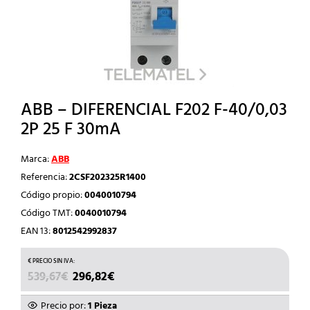
ABB – DIFERENCIAL F202 F-40/0,03
2P 25 F 30mA
Marca:
ABB
Referencia:
2CSF202325R1400
Código propio:
0040010794
Código TMT:
0040010794
EAN 13:
8012542992837
EL
EL
539,67
€
296,82
€
PRECIO
PRECIO
ORIGINAL
ACTUAL
Precio por:
1 Pieza