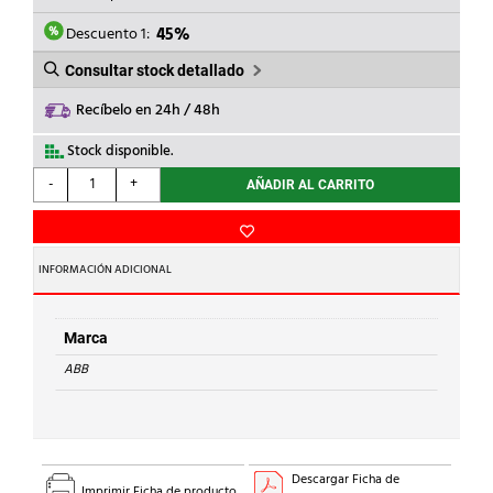
ERA:
ES:
539,67€.
296,82€.
Descuento 1:
45%
Consultar stock detallado
Recíbelo en 24h / 48h
Stock disponible.
ABB
-
+
AÑADIR AL CARRITO
-
DIFERENCIAL
F202
F-
INFORMACIÓN ADICIONAL
40/0,03
2P
25
Marca
F
ABB
30mA
cantidad
Descargar Ficha de
Imprimir Ficha de producto