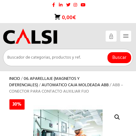
Saltar
al
contenido
0,00€
Buscar
INICIO
/
06. APARELLAJE (MAGNETOS Y
DIFERENCIALES)
/
AUTOMATICO CAJA MOLDEADA ABB
/ ABB –
CONECTOR PARA CONTACTO AUXILIAR FIJO
30%
30%