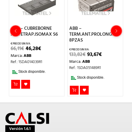
ABB – CUBREBORNE
ABB –
A
INT.TETRAP.ISOMAX S6
TERM.ANT.PROLONG.T3
P
8PZAS
EL
EL
66,11
€
46,28
€
51
CIO
PRECIO
PRECIO
EL
EL
133,82
€
93,67
€
Marca:
ABB
M
UAL
ORIGINAL
ACTUAL
PRECIO
PRECIO
ERA:
ES:
Marca:
ABB
Ref.: 1SDA014039R1
Re
ORIGINAL
ACTUAL
56€.
66,11€.
46,28€.
ERA:
ES:
Ref.: 1SDA051489R1
133,82€.
93,67€.
Stock disponible.
Stock disponible.
Versión 1.6.1