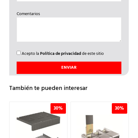
Comentarios
Acepto la
Política de privacidad
de este sitio
También te pueden interesar
%
30%
30%