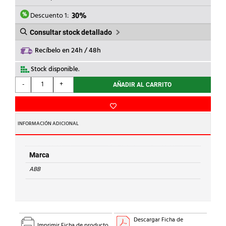
ERA:
ES:
28,93€.
20,25€.
Descuento 1:
30%
Consultar stock detallado
Recíbelo en 24h / 48h
Stock disponible.
ABB
-
+
AÑADIR AL CARRITO
-
Conector
para
contacto
INFORMACIÓN ADICIONAL
auxiliar
fijo
cantidad
Marca
ABB
Descargar Ficha de
Imprimir Ficha de producto