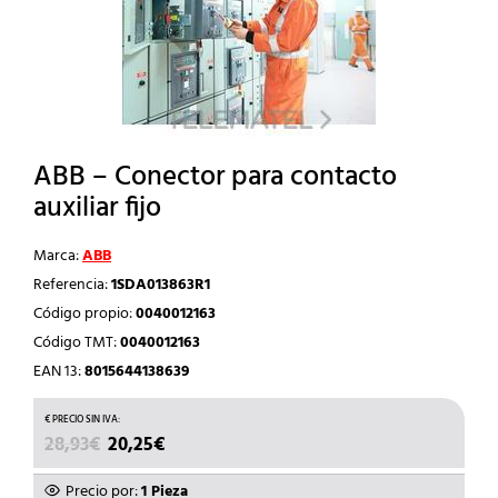
ABB – Conector para contacto
auxiliar fijo
Marca:
ABB
Referencia:
1SDA013863R1
Código propio:
0040012163
Código TMT:
0040012163
EAN 13:
8015644138639
EL
EL
28,93
€
20,25
€
PRECIO
PRECIO
ORIGINAL
ACTUAL
Precio por:
1 Pieza