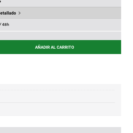
.
62,17€.
%
detallado
 / 48h
AÑADIR AL CARRITO