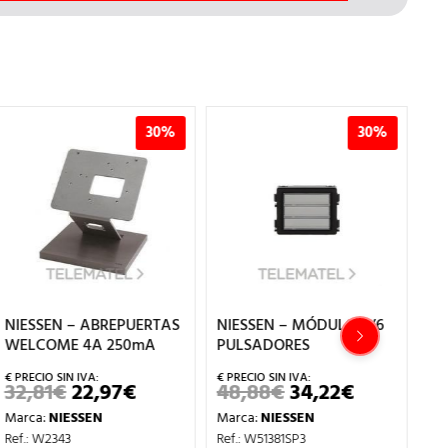
30%
30%
NIESSEN – ABREPUERTAS
NIESSEN – MÓDULO 3/6
NI
WELCOME 4A 250mA
PULSADORES
AU
WE
32,81
€
22,97
€
48,88
€
34,22
€
EL
EL
EL
EL
IO
PRECIO
PRECIO
PRECIO
PRECIO
11
Marca:
NIESSEN
Marca:
NIESSEN
AL
ORIGINAL
ACTUAL
ORIGINAL
ACTUAL
ERA:
ES:
ERA:
ES:
Ma
Ref.: W2343
Ref.: W51381SP3