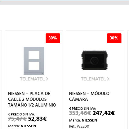
30%
30%
NIESSEN – PLACA DE
NIESSEN – MÓDULO
CALLE 2 MÓDULOS
CÁMARA
TAMAÑO 1/2 ALUMINIO
353,46
€
247,42
€
EL
EL
CIO
PRECIO
PREC
75,47
€
52,83
€
EL
EL
Marca:
NIESSEN
TUAL
ORIGINAL
ACTU
PRECIO
PRECIO
ERA:
ES:
Marca:
NIESSEN
Ref.: W2200
ORIGINAL
ACTUAL