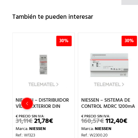
También te pueden interesar
%
30%
30%
NIESSEN – DISTRIBUIDOR
NIESSEN – SISTEMA DE
VÍDEO EXTERIOR DIN
CONTROL MDRC 1200mA
O
31,11
€
21,78
€
160,57
€
112,40
€
EL
EL
EL
EL
PRECIO
PRECIO
PRECIO
PRE
L
Marca:
NIESSEN
Marca:
NIESSEN
ORIGINAL
ACTUAL
ORIGINAL
AC
RECIO
ERA:
ES:
ERA:
ES:
Ref.: W1323
Ref.: W2300.20
L
CTUAL