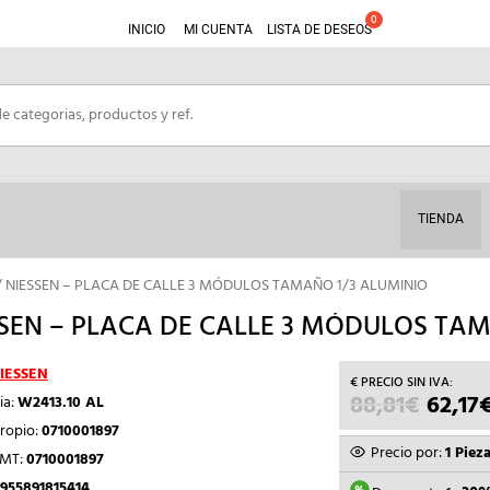
INICIO
MI CUENTA
LISTA DE DESEOS
TIENDA
/ NIESSEN – PLACA DE CALLE 3 MÓDULOS TAMAÑO 1/3 ALUMINIO
SEN – PLACA DE CALLE 3 MÓDULOS TA
IESSEN
88,81
€
EL
62,17
ia:
W2413.10 AL
PRECI
ropio:
0710001897
ORIGI
Precio por:
1 Piez
TMT:
0710001897
ERA:
955891815414