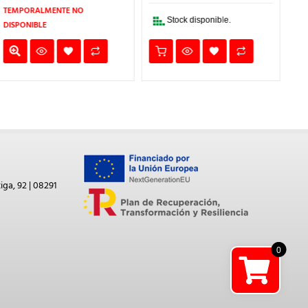
2€.
32,81€.
22,97€.
48,88€.
34,22€.
Ref
TEMPORALMENTE NO
Stock disponible.
DISPONIBLE
iga, 92 | 08291
0