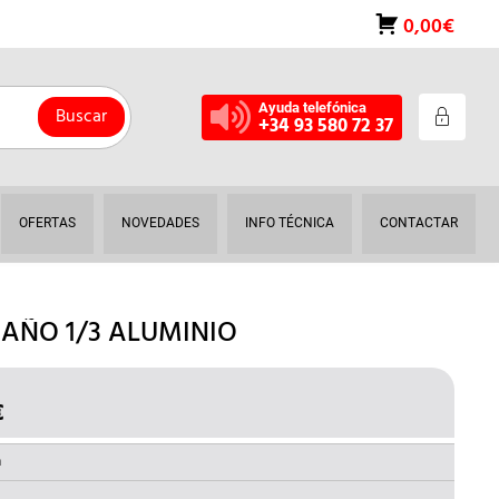
0,00€
Ayuda telefónica
Buscar
+34 93 580 72 37
OFERTAS
NOVEDADES
INFO TÉCNICA
CONTACTAR
MAÑO 1/3 ALUMINIO
€
EL
O
PRECIO
NAL
ACTUAL
a
ES: