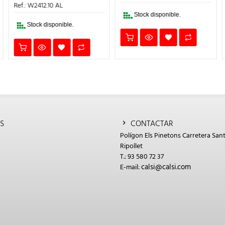
40€.
353,46€.
247,4
ERA:
ES:
Ref.: W2412.10 AL
75,47€.
52,83€.
Stock disponible.
Stock disponible.
S
CONTACTAR
Polígon Els Pinetons Carretera Sant
Ripollet
T.: 93 580 72 37
calsi@calsi.com
E-mail: