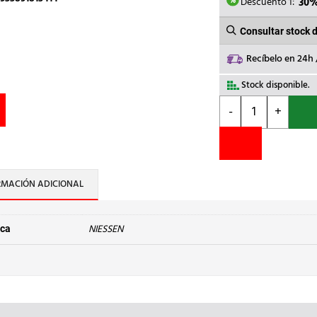
88,81€
Descuento 1:
30
Consultar stock 
Recíbelo en 24h
Stock disponible.
NIESSEN
-
+
-
PLACA
DE
CALLE
3
RMACIÓN ADICIONAL
MÓDULOS
TAMAÑO
1/3
NIESSEN
ca
ALUMINIO
cantidad