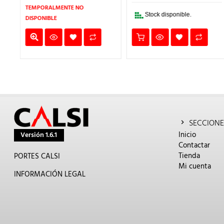
31,11€.
21,78€.
160,57€.
112,
S:
TEMPORALMENTE NO
9,44€.
Stock disponible.
DISPONIBLE
SECCIONE
Inicio
Versión 1.6.1
Contactar
Tienda
PORTES CALSI
Mi cuenta
INFORMACIÓN LEGAL