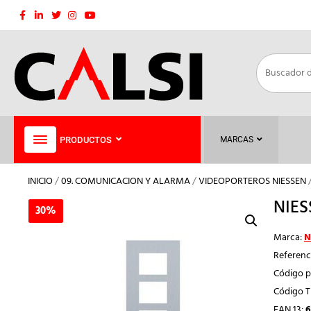
Saltar
al
contenido
PRODUCTOS
MARCAS
INICIO
/
09. COMUNICACION Y ALARMA
/
VIDEOPORTEROS NIESSEN
NIES
30%
30%
Marca:
N
Referenc
Código p
Código 
EAN 13:
6