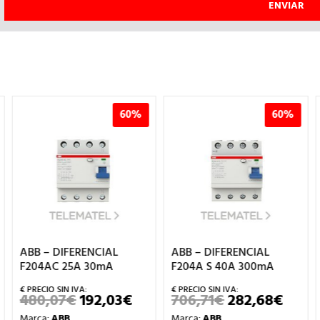
60%
60%
ABB – DIFERENCIAL
ABB – INT.DIFERENCIAL
F204A S 40A 300mA
F202A-40/0,3 2P 40A
TIPO A 300mA
706,71
€
282,68
€
EL
EL
ECIO
PRECIO
PRECIO
377,92
€
151,17
€
EL
EL
Marca:
ABB