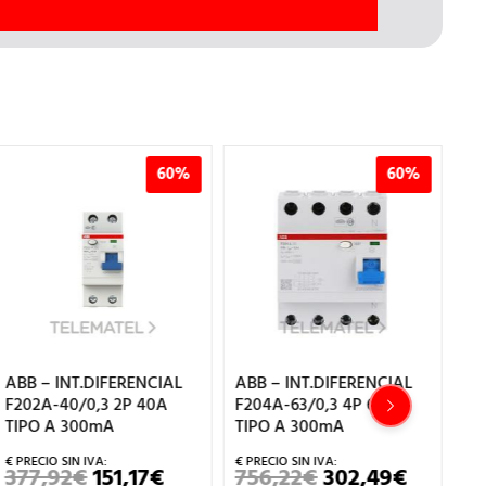
60%
60%
ABB – INT.DIFERENCIAL
ABB – DIFERENCIAL
A
F204A-63/0,3 4P 63A
F204A 63A 30mA AP
3
TIPO A 300mA
1.279,44
€
511,78
€
6
EL
EL
PRECIO
PRECI
756,22
€
302,49
€
EL
EL
Marca:
ABB
M