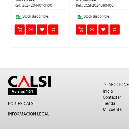
AL
ACTUAL
ORIGINAL
ACTUAL
ORIGINAL
A
ES:
ERA:
ES:
ERA:
ES
Ref.: 2CSF202401R1400
Ref.: 2CSF204001R1250
.
282,77€.
412,22€.
164,89€.
480,07€.
19
Stock disponible.
Stock disponible.
SECCIONE
Inicio
Versión 1.6.1
Contactar
Tienda
PORTES CALSI
Mi cuenta
INFORMACIÓN LEGAL