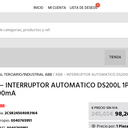
INICIO
MI CUENTA
LISTA DE DESEOS
TIENDA
AL TERCIARIO/INDUSTRIAL ABB
/ ABB – INTERRUPTOR AUTOMATICO DS200
– INTERRUPTOR AUTOMATICO DS200L 1
00mA
BB
245,65
€
EL
98,2
ia:
2CSR245040R3164
PREC
ropio:
0040765951
ORIG
Precio por:
1 Piez