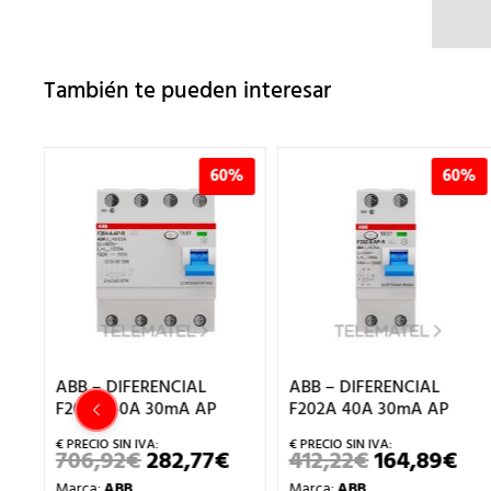
También te pueden interesar
0%
60%
60%
ABB – DIFERENCIAL
ABB – DIFERENCIAL
F202A 40A 30mA AP
F204AC 25A 30mA
€
412,22
€
164,89
€
480,07
€
192,03
€
EL
EL
EL
EL
EL
PRECIO
PRECIO
PRECIO
PRECIO
PR
Marca:
ABB
Marca:
ABB