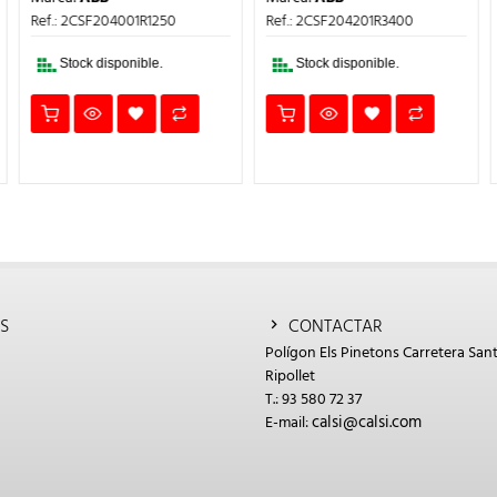
CTUAL
ORIGINAL
ACTUAL
PRECIO
PRECI
:
ERA:
ES:
Marca:
ABB
Ref.: 2CSF204201R3400
ORIGINAL
ACTU
2,03€.
706,71€.
282,68€.
ERA:
ES:
Ref.: 2CSF202101R3400
377,92€.
151,17
Stock disponible.
Stock disponible.
S
CONTACTAR
Polígon Els Pinetons Carretera Sant
Ripollet
T.: 93 580 72 37
calsi@calsi.com
E-mail: