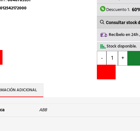
TMT:
0040765951
ERA:
012542172000
245,
Descuento 1:
60
Consultar stock 
Recíbelo en 24h
Stock disponible.
ABB
-
+
-
INTERRUPTOR
AUTOMATICO
DS200L
1P+NEUTRO
RMACIÓN ADICIONAL
C16A
4,5KA
AC300mA
ABB
ca
cantidad