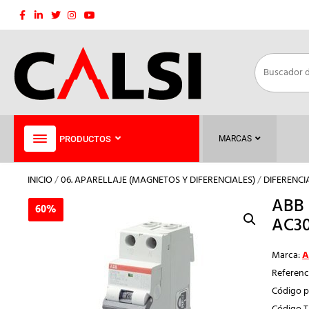
Saltar
al
contenido
PRODUCTOS
MARCAS
INICIO
/
06. APARELLAJE (MAGNETOS Y DIFERENCIALES)
/
DIFERENCI
ABB 
60%
60%
AC3
Marca:
A
Referenc
Código p