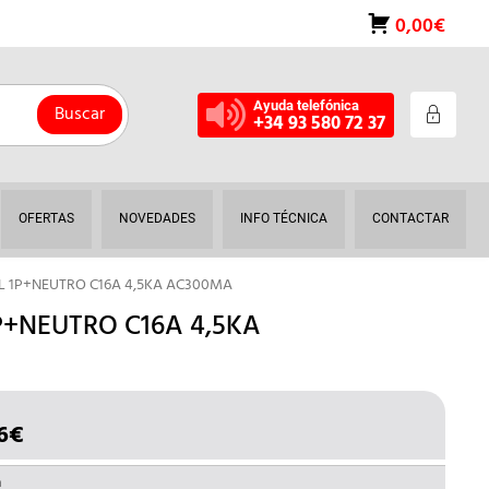
0,00€
Ayuda telefónica
Buscar
+34 93 580 72 37
OFERTAS
NOVEDADES
INFO TÉCNICA
CONTACTAR
L 1P+NEUTRO C16A 4,5KA AC300MA
P+NEUTRO C16A 4,5KA
6
€
EL
IO
PRECIO
INAL
ACTUAL
a