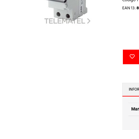
Código 
EAN 13:
8
INFO
Mar