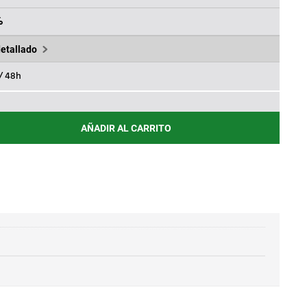
ES:
65€.
98,26€.
%
detallado
 / 48h
AÑADIR AL CARRITO