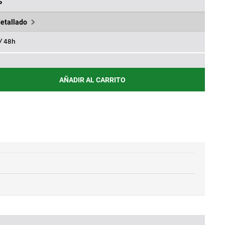
66€.
264,26€.
%
detallado
 / 48h
AÑADIR AL CARRITO