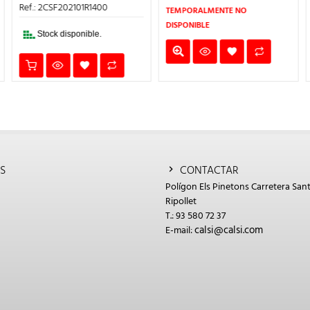
403,90€.
161,56€.
412,22€.
164
S:
TEMPORALMENTE NO
53,35€.
Stock disponible.
DISPONIBLE
S
CONTACTAR
Polígon Els Pinetons Carretera Sant
Ripollet
T.: 93 580 72 37
calsi@calsi.com
E-mail: