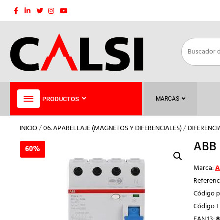
Saltar
al
contenido
PRODUCTOS
MARCAS
INICIO
/
06. APARELLAJE (MAGNETOS Y DIFERENCIALES)
/
DIFERENCI
ABB 
60%
60%
Marca:
A
Referenc
Código p
Código 
EAN 13:
8