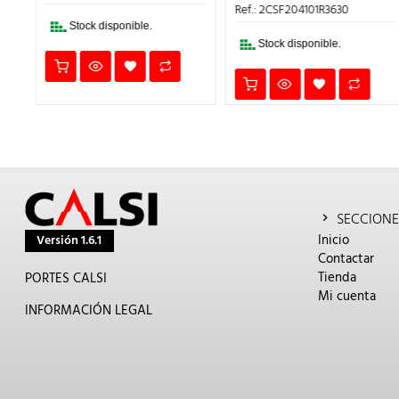
.
180,52€.
ERA:
ES:
ERA:
E
Ref.: 2CSF204101R3630
Ref.: 2CSF202101R1400
756,22€.
302,49€.
383,37€.
1
Stock disponible.
Stock disponible.
SECCIONE
Inicio
Versión 1.6.1
Contactar
Tienda
PORTES CALSI
Mi cuenta
INFORMACIÓN LEGAL