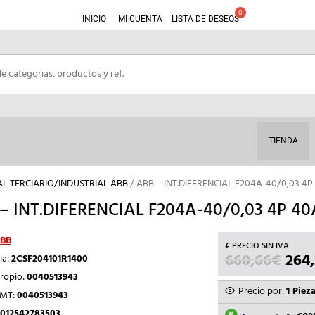
INICIO
MI CUENTA
LISTA DE DESEOS
TIENDA
AL TERCIARIO/INDUSTRIAL ABB
/ ABB – INT.DIFERENCIAL F204A-40/0,03 4
– INT.DIFERENCIAL F204A-40/0,03 4P 4
BB
660,66
€
EL
264
ia:
2CSF204101R1400
PRE
ropio:
0040513943
ORI
Precio por:
1 Piez
TMT:
0040513943
ERA:
012542783503