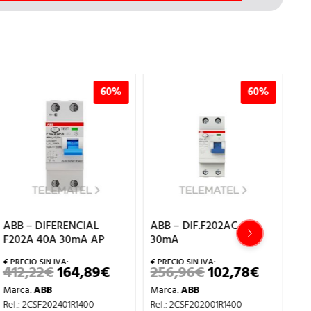
60%
60%
ABB – DIF.F202AC 40A
ABB – DIFERENCIAL
30mA
F204A S 40A 300mA
256,96
€
102,78
€
706,71
€
282,68
€
EL
EL
EL
EL
ECIO
PRECIO
PRECIO
PRECIO
PREC
Marca:
ABB
Marca:
ABB
TUAL
ORIGINAL
ACTUAL
ORIGINAL
ACTU
ERA:
ES:
ERA:
ES:
Ref.: 2CSF202001R1400
Ref.: 2CSF204201R3400