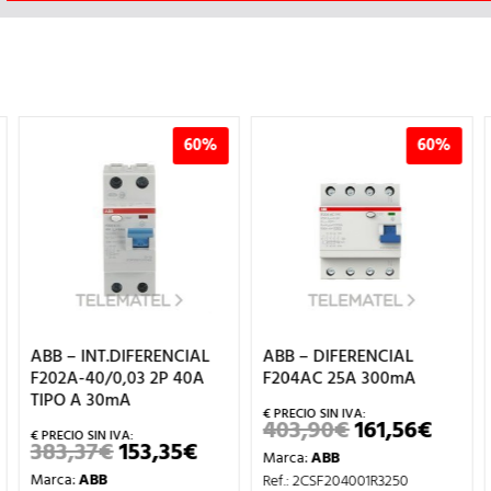
%
60%
60%
L
ABB – DIFERENCIAL
ABB – DIFERENCIAL
F204AC 25A 300mA
F202A 40A 30mA AP
403,90
€
161,56
€
412,22
€
164,89
€
EL
EL
EL
EL
PRECIO
PRECIO
PRECIO
PR
EL
Marca:
ABB
Marca:
ABB
ORIGINAL
ACTUAL
ORIGINAL
AC
PRECIO
ERA:
ES:
ERA:
ES:
Ref.: 2CSF204001R3250
Ref.: 2CSF202401R1400
L
ACTUAL