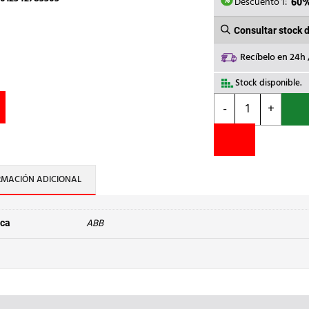
660,
Descuento 1:
60
Consultar stock 
Recíbelo en 24h
Stock disponible.
ABB
-
+
-
INT.DIFERENCIAL
F204A-
40/0,03
4P
RMACIÓN ADICIONAL
40A
TIPO
A
ABB
ca
30mA
cantidad