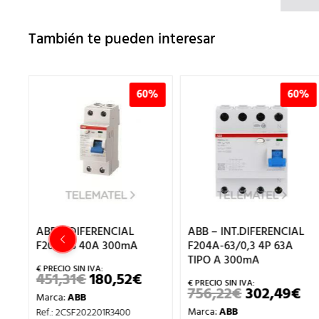
También te pueden interesar
60%
60%
60
ABB – INT.DIFERENCIAL
ABB – INT.DIFERENCIA
A
F204A-63/0,3 4P 63A
F202A-40/0,03 2P 40A
TIPO A 300mA
TIPO A 30mA
€
EL
O
PRECIO
756,22
€
302,49
€
383,37
€
153,35
€
EL
EL
EL
NAL
ACTUAL
PRECIO
PRECIO
PRECIO
ES:
Marca:
ABB
Marca:
ABB
ORIGINAL
ACTUAL
ORIGINA