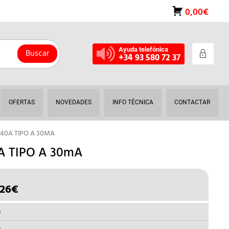
0,00€
Ayuda telefónica
Buscar
+34 93 580 72 37
OFERTAS
NOVEDADES
INFO TÉCNICA
CONTACTAR
P 40A TIPO A 30MA
0A TIPO A 30mA
,26
€
EL
CIO
PRECIO
GINAL
ACTUAL
a
ES: