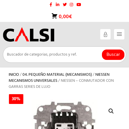
Saltar
al
contenido
0,00€
Buscar
INICIO
/
04. PEQUEÑO MATERIAL (MECANISMOS)
/
NIESSEN
MECANISMOS UNIVERSALES
/ NIESSEN – CONMUTADOR CON
GARRAS SERIES DE LUJO
30%
30%