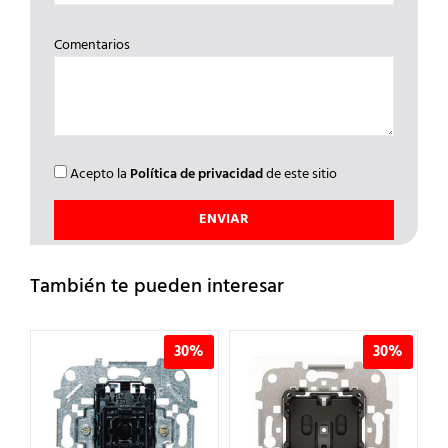
Comentarios
Acepto la
Política de privacidad
de este sitio
También te pueden interesar
%
30%
30%