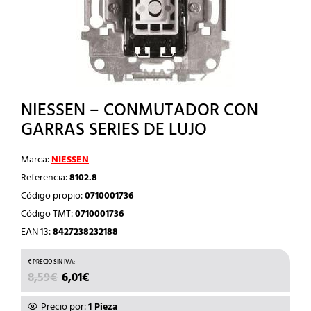
NIESSEN – CONMUTADOR CON
GARRAS SERIES DE LUJO
Marca:
NIESSEN
Referencia:
8102.8
Código propio:
0710001736
Código TMT:
0710001736
EAN 13:
8427238232188
EL
EL
8,59
€
6,01
€
PRECIO
PRECIO
ORIGINAL
ACTUAL
Precio por:
1 Pieza