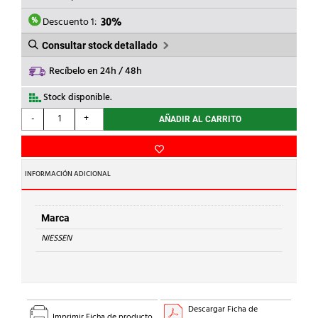
ERA:
ES:
8,59€.
6,01€.
Descuento 1:
30%
Consultar stock detallado
Recíbelo en 24h / 48h
Stock disponible.
NIESSEN
-
+
AÑADIR AL CARRITO
-
CONMUTADOR
CON
GARRAS
INFORMACIÓN ADICIONAL
SERIES
DE
LUJO
Marca
cantidad
NIESSEN
Descargar Ficha de
Imprimir Ficha de producto