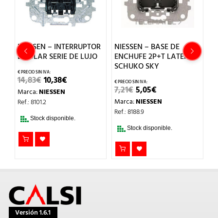
NIESSEN – INTERRUPTOR
NIESSEN – BASE DE
N
BIPOLAR SERIE DE LUJO
ENCHUFE 2P+T LATERAL
R
SCHUKO SKY
D
EL
EL
14,83
€
10,38
€
PRECIO
PRECIO
EL
EL
7,21
€
5,05
€
1
Marca:
NIESSEN
ORIGINAL
ACTUAL
PRECIO
PRECIO
ERA:
ES:
Marca:
NIESSEN
M
Ref.: 8101.2
ORIGINAL
ACTUAL
14,83€.
10,38€.
ERA:
ES:
Ref.: 8188.9
Re
7,21€.
5,05€.
Stock disponible.
Stock disponible.
Versión 1.6.1