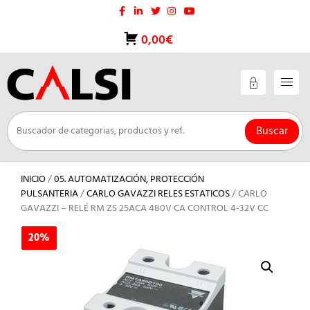
Saltar
al
contenido
0,00€
Buscar
INICIO
/
05. AUTOMATIZACIÓN, PROTECCIÓN
PULSANTERIA
/
CARLO GAVAZZI RELES ESTATICOS
/ CARLO
GAVAZZI – RELÉ RM ZS 25ACA 480V CA CONTROL 4-32V CC
20%
20%