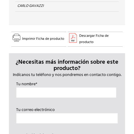
CA
CARLO GAVAZZI
CONTROL
4-
32V
CC
cantidad
Descargar Ficha de
Imprimir Ficha de producto
producto
¿Necesitas más información sobre este
producto?
Indícanos tu teléfono y nos pondremos en contacto contigo.
Tu nombre*
Tu correo electrónico