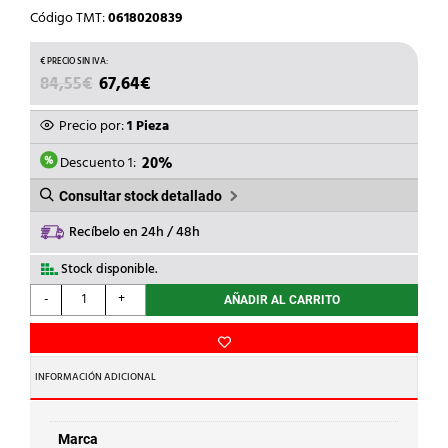
Código TMT:
0618020839
EL
EL
84,55
€
67,64
€
PRECIO
PRECIO
ORIGINAL
ACTUAL
Precio por:
1 Pieza
ERA:
ES:
84,55€.
67,64€.
Descuento 1:
20%
Consultar stock detallado
Recíbelo en 24h / 48h
Stock disponible.
CARLO
-
+
AÑADIR AL CARRITO
GAVAZZI
-
RELÉ
RM
INFORMACIÓN ADICIONAL
ZS
25ACA
480V
Marca