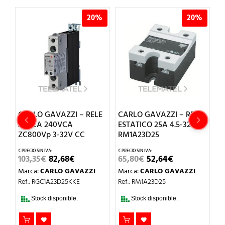
%
20%
20%
É
CARLO GAVAZZI – RELE
CARLO GAVAZZI – RELE
C
25ACA 240VCA
ESTATICO 25A 4.5-32VCC
R
ZC800Vp 3-32V CC
RM1A23D25
C
EL
EL
EL
EL
103,35
€
82,68
€
65,80
€
52,64
€
9
IO
PRECIO
PRECIO
PRECIO
PRECIO
Marca:
CARLO GAVAZZI
Marca:
CARLO GAVAZZI
M
AL
ORIGINAL
ACTUAL
ORIGINAL
ACTUAL
ERA:
ES:
ERA:
ES:
Ref.: RGC1A23D25KKE
Ref.: RM1A23D25
Re
€.
103,35€.
82,68€.
65,80€.
52,64€.
Stock disponible.
Stock disponible.