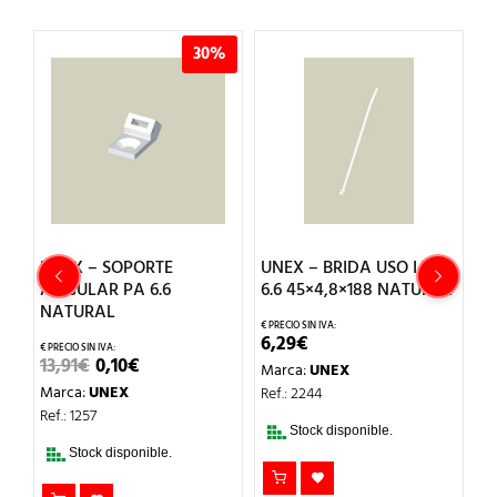
30%
UNEX – BRIDA USO I.PA
UNEX – BRIDA USO
6.6 45×4,8×188 NATURAL
EXT.PA 6.6W 76×7,7×299
NEGRO
6,29
€
21,97
€
Marca:
UNEX
CIO
Marca:
UNEX
Ref.: 2244
L
UAL
Ref.: 2272-0
€.
Stock disponible.
Stock disponible.