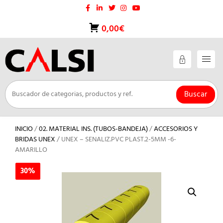
Saltar
al
contenido
0,00€
Buscar
INICIO
/
02. MATERIAL INS. (TUBOS-BANDEJA)
/
ACCESORIOS Y
BRIDAS UNEX
/ UNEX – SENALIZ.PVC PLAST.2-5MM -6-
AMARILLO
30%
30%