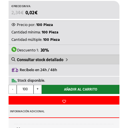
EL
EL
2,34
€
0,02
€
PRECIO
PRECIO
ORIGINAL
ACTUAL
Precio por:
100 Pieza
ERA:
ES:
Cantidad mínima:
100 Pieza
2,34€.
0,02€.
Cantidad múltiple:
100 Pieza
Descuento 1:
30%
Consultar stock detallado
Recíbelo en 24h / 48h
Stock disponible.
UNEX
-
+
AÑADIR AL CARRITO
-
SENALIZ.PVC
PLAST.2-
5mm
INFORMACIÓN ADICIONAL
-6-
AMARILLO