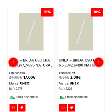
%
30%
30%
UNEX – BRIDA USO I.PA
UNEX – BRIDA USO I.PA
U
2
6.6 102×7,7×376 NATURAL
6.6 50×2,5×190 NATURAL
E
N
EL
EL
EL
EL
24,08
€
17,00
€
4,51
€
3,00
€
PRECIO
PRECIO
PRECIO
PRECIO
6
Marca:
UNEX
Marca:
UNEX
ORIGINAL
ACTUAL
ORIGINAL
ACTUAL
ERA:
ES:
ERA:
ES:
M
Ref.: 2273
Ref.: 2225
24,08€.
17,00€.
4,51€.
3,00€.
Re
Stock disponible.
Stock disponible.