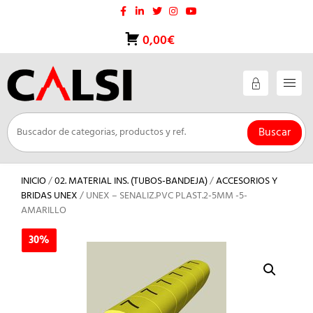
Saltar
al
contenido
0,00€
Buscar
INICIO
/
02. MATERIAL INS. (TUBOS-BANDEJA)
/
ACCESORIOS Y
BRIDAS UNEX
/ UNEX – SENALIZ.PVC PLAST.2-5MM -5-
AMARILLO
30%
30%