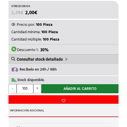
EL
EL
2,34
€
2,00
€
PRECIO
PRECIO
ORIGINAL
ACTUAL
Precio por:
100 Pieza
ERA:
ES:
Cantidad mínima:
100 Pieza
2,34€.
2,00€.
Cantidad múltiple:
100 Pieza
Descuento 1:
30%
Consultar stock detallado
Recíbelo en 24h / 48h
Stock disponible.
UNEX
-
+
AÑADIR AL CARRITO
-
SENALIZ.PVC
PLAST.2-
5mm
INFORMACIÓN ADICIONAL
-5-
AMARILLO