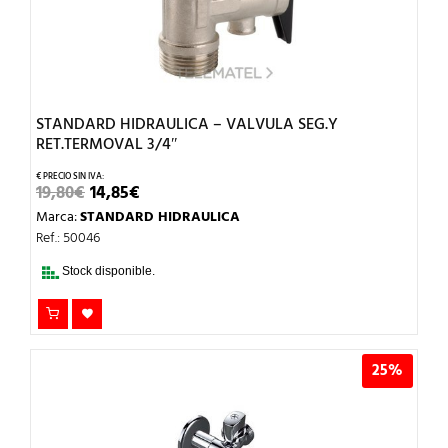
STANDARD HIDRAULICA – VALVULA SEG.Y
RET.TERMOVAL 3/4″
EL
EL
19,80
€
14,85
€
PRECIO
PRECIO
Marca:
STANDARD HIDRAULICA
ORIGINAL
ACTUAL
ERA:
ES:
Ref.: 50046
19,80€.
14,85€.
Stock disponible.
25%