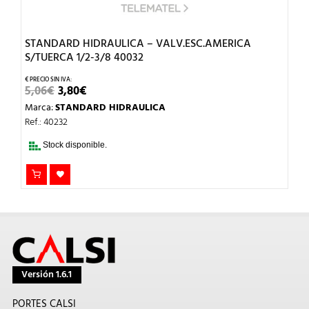
STANDARD HIDRAULICA – VALV.ESC.AMERICA
S/TUERCA 1/2-3/8 40032
EL
EL
5,06
€
3,80
€
PRECIO
PRECIO
Marca:
STANDARD HIDRAULICA
ORIGINAL
ACTUAL
ERA:
ES:
Ref.: 40232
5,06€.
3,80€.
Stock disponible.
Versión 1.6.1
PORTES CALSI