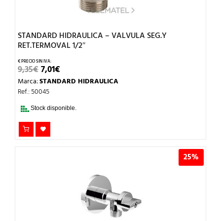
STANDARD HIDRAULICA – VALVULA SEG.Y
RET.TERMOVAL 1/2″
EL
EL
9,35
€
7,01
€
PRECIO
PRECIO
Marca:
STANDARD HIDRAULICA
ORIGINAL
ACTUAL
ERA:
ES:
Ref.: 50045
9,35€.
7,01€.
Stock disponible.
25%