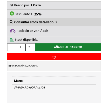
ORIGINAL
ACTUAL
Precio por:
1 Pieza
ERA:
ES:
6,03€.
4,52€.
Descuento 1:
25%
Consultar stock detallado
Recíbelo en 24h / 48h
Stock disponible.
STANDARD
-
+
AÑADIR AL CARRITO
HIDRAULICA
-
VALV.ESC.AMERICA
S/TUERCA
INFORMACIÓN ADICIONAL
1/2"-1/2"
cantidad
Marca
STANDARD HIDRAULICA