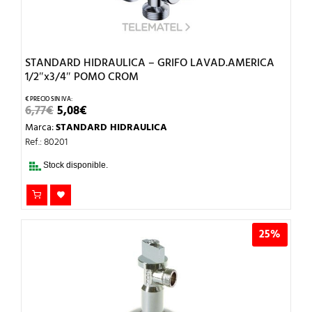
STANDARD HIDRAULICA – GRIFO LAVAD.AMERICA
1/2″x3/4″ POMO CROM
EL
EL
6,77
€
5,08
€
PRECIO
PRECIO
Marca:
STANDARD HIDRAULICA
ORIGINAL
ACTUAL
ERA:
ES:
Ref.: 80201
6,77€.
5,08€.
Stock disponible.
25%