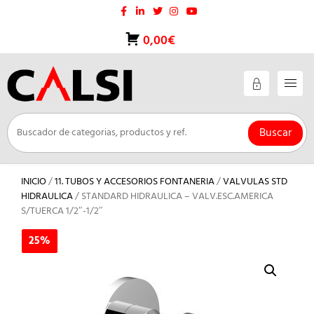
Saltar
al
contenido
0,00€
Buscar
INICIO
/
11. TUBOS Y ACCESORIOS FONTANERIA
/
VALVULAS STD
HIDRAULICA
/ STANDARD HIDRAULICA – VALV.ESC.AMERICA
S/TUERCA 1/2″-1/2″
25%
25%