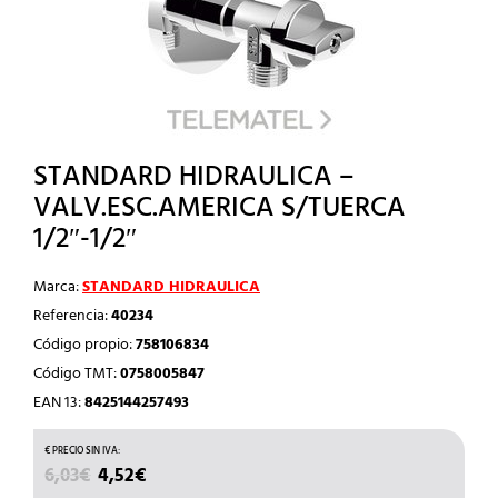
STANDARD HIDRAULICA –
VALV.ESC.AMERICA S/TUERCA
1/2″-1/2″
Marca:
STANDARD HIDRAULICA
Referencia:
40234
Código propio:
758106834
Código TMT:
0758005847
EAN 13:
8425144257493
EL
EL
6,03
€
4,52
€
PRECIO
PRECIO