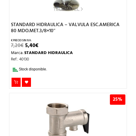
STANDARD HIDRAULICA – VALVULA ESC.AMERICA
80 MDO.MET.3/8×10″
EL
EL
7,20
€
5,40
€
PRECIO
PRECIO
Marca:
STANDARD HIDRAULICA
ORIGINAL
ACTUAL
ERA:
ES:
Ref.: 40130
7,20€.
5,40€.
Stock disponible.
25%