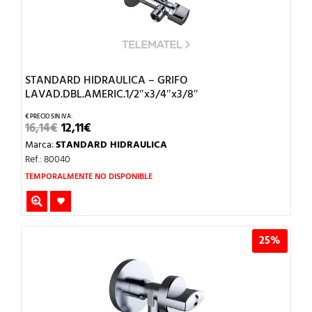
STANDARD HIDRAULICA – GRIFO
LAVAD.DBL.AMERIC.1/2″x3/4″x3/8″
EL
EL
16,14
€
12,11
€
PRECIO
PRECIO
Marca:
STANDARD HIDRAULICA
ORIGINAL
ACTUAL
ERA:
ES:
Ref.: 80040
16,14€.
12,11€.
TEMPORALMENTE NO DISPONIBLE
25%