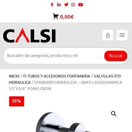
Saltar
al
contenido
0,00€
Buscar
INICIO
/
11. TUBOS Y ACCESORIOS FONTANERIA
/
VALVULAS STD
HIDRAULICA
/ STANDARD HIDRAULICA – GRIFO LAVAD.AMERICA
1/2″X3/4″ POMO CROM
25%
25%