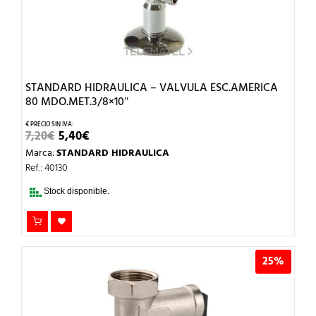
STANDARD HIDRAULICA – VALVULA ESC.AMERICA
80 MDO.MET.3/8×10″
EL
EL
7,20
€
5,40
€
PRECIO
PRECIO
Marca:
STANDARD HIDRAULICA
ORIGINAL
ACTUAL
ERA:
ES:
Ref.: 40130
7,20€.
5,40€.
Stock disponible.
25%