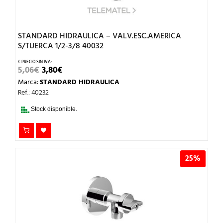
STANDARD HIDRAULICA – VALV.ESC.AMERICA
S/TUERCA 1/2-3/8 40032
EL
EL
5,06
€
3,80
€
PRECIO
PRECIO
Marca:
STANDARD HIDRAULICA
ORIGINAL
ACTUAL
ERA:
ES:
Ref.: 40232
5,06€.
3,80€.
Stock disponible.
25%