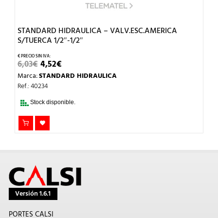
STANDARD HIDRAULICA – VALV.ESC.AMERICA
S/TUERCA 1/2″-1/2″
EL
EL
6,03
€
4,52
€
PRECIO
PRECIO
Marca:
STANDARD HIDRAULICA
ORIGINAL
ACTUAL
ERA:
ES:
Ref.: 40234
6,03€.
4,52€.
Stock disponible.
Versión 1.6.1
PORTES CALSI