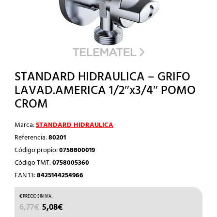
STANDARD HIDRAULICA – GRIFO
LAVAD.AMERICA 1/2″x3/4″ POMO
CROM
Marca:
STANDARD HIDRAULICA
Referencia:
80201
Código propio:
0758800019
Código TMT:
0758005360
EAN 13:
8425144254966
EL
EL
6,77
€
5,08
€
PRECIO
PRECIO