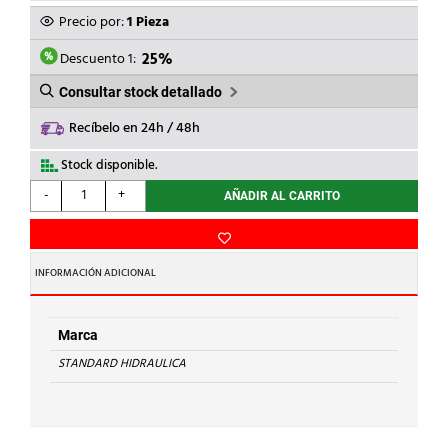
ORIGINAL
ACTUAL
Precio por:
1 Pieza
ERA:
ES:
6,77€.
5,08€.
Descuento 1:
25%
Consultar stock detallado
Recíbelo en 24h / 48h
Stock disponible.
STANDARD
-
+
AÑADIR AL CARRITO
HIDRAULICA
-
GRIFO
LAVAD.AMERICA
INFORMACIÓN ADICIONAL
1/2"x3/4"
POMO
CROM
Marca
cantidad
STANDARD HIDRAULICA