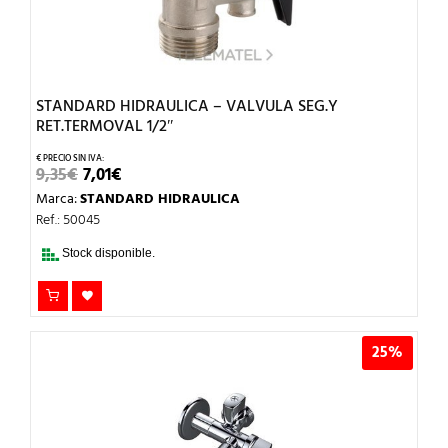
STANDARD HIDRAULICA – VALVULA SEG.Y
RET.TERMOVAL 1/2″
EL
EL
9,35
€
7,01
€
PRECIO
PRECIO
Marca:
STANDARD HIDRAULICA
ORIGINAL
ACTUAL
ERA:
ES:
Ref.: 50045
9,35€.
7,01€.
Stock disponible.
25%