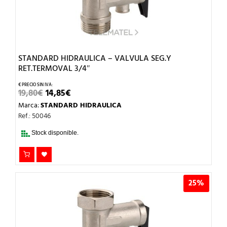
STANDARD HIDRAULICA – VALVULA SEG.Y
RET.TERMOVAL 3/4″
EL
EL
19,80
€
14,85
€
PRECIO
PRECIO
Marca:
STANDARD HIDRAULICA
ORIGINAL
ACTUAL
ERA:
ES:
Ref.: 50046
19,80€.
14,85€.
Stock disponible.
25%