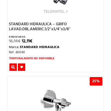
STANDARD HIDRAULICA – GRIFO
LAVAD.DBL.AMERIC.1/2″x3/4″x3/8″
EL
EL
16,14
€
12,11
€
PRECIO
PRECIO
Marca:
STANDARD HIDRAULICA
ORIGINAL
ACTUAL
ERA:
ES:
Ref.: 80040
16,14€.
12,11€.
TEMPORALMENTE NO DISPONIBLE
25%