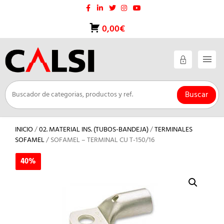
Saltar
al
contenido
0,00€
Buscar
INICIO
/
02. MATERIAL INS. (TUBOS-BANDEJA)
/
TERMINALES
SOFAMEL
/ SOFAMEL – TERMINAL CU T-150/16
40%
40%