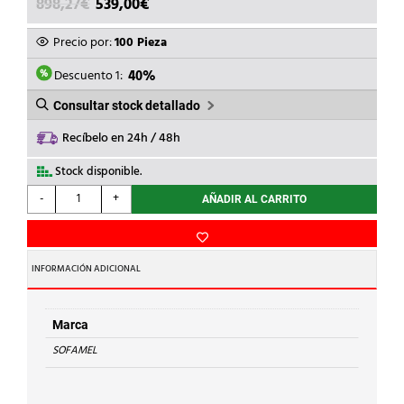
EL
EL
898,27
€
539,00
€
PRECIO
PRECIO
ORIGINAL
ACTUAL
Precio por:
100 Pieza
ERA:
ES:
898,27€.
539,00€.
Descuento 1:
40%
Consultar stock detallado
Recíbelo en 24h / 48h
Stock disponible.
SOFAMEL
-
+
AÑADIR AL CARRITO
-
TERMINAL
Cu
T-
INFORMACIÓN ADICIONAL
150/16
cantidad
Marca
SOFAMEL