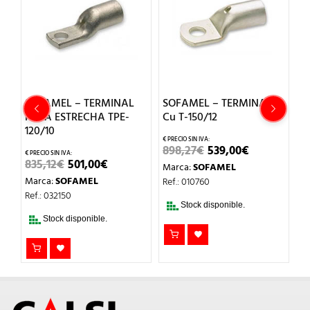
O
SOFAMEL – TERMINAL
SOFAMEL – TERMINAL
S
PALA ESTRECHA TPE-
Cu T-150/12
P
120/10
5
EL
EL
898,27
€
539,00
€
IO
PRECIO
PRECIO
EL
EL
835,12
€
501,00
€
2
Marca:
SOFAMEL
UAL
ORIGINAL
ACTUAL
PRECIO
PRECIO
ERA:
ES:
Marca:
SOFAMEL
M
Ref.: 010760
ORIGINAL
ACTUAL
0€.
898,27€.
539,00€.
ERA:
ES:
Ref.: 032150
Re
835,12€.
501,00€.
Stock disponible.
Stock disponible.