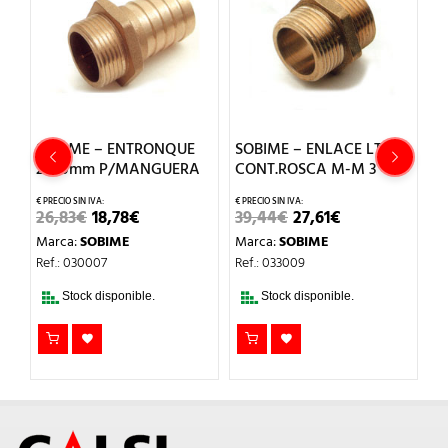
SOBIME – ENTRONQUE
SOBIME – ENLACE LT
S
2x60mm P/MANGUERA
CONT.ROSCA M-M 3
PZ
P
EL
EL
EL
EL
26,83
€
18,78
€
39,44
€
27,61
€
PRECIO
PRECIO
PRECIO
PRECIO
1
Marca:
SOBIME
Marca:
SOBIME
ORIGINAL
ACTUAL
ORIGINAL
ACTUAL
ERA:
ES:
ERA:
ES:
M
Ref.: 030007
Ref.: 033009
26,83€.
18,78€.
39,44€.
27,61€.
Re
Stock disponible.
Stock disponible.