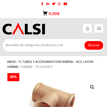
Saltar
al
contenido
0,00€
Buscar
INICIO
/
11. TUBOS Y ACCESORIOS FONTANERIA
/
ACC. LATON
SOBIME
/ SOBIME – TE LATON 2″
30%
30%