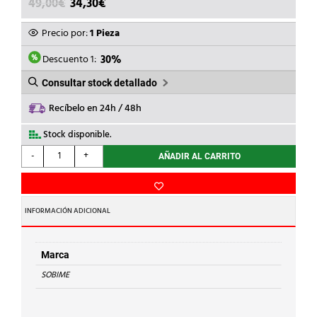
EL
EL
49,00
€
34,30
€
PRECIO
PRECIO
ORIGINAL
ACTUAL
Precio por:
1 Pieza
ERA:
ES:
49,00€.
34,30€.
Descuento 1:
30%
Consultar stock detallado
Recíbelo en 24h / 48h
Stock disponible.
SOBIME
-
+
AÑADIR AL CARRITO
-
TE
LATON
2"
INFORMACIÓN ADICIONAL
cantidad
Marca
SOBIME