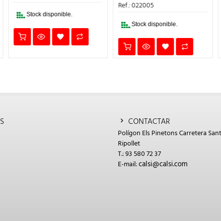
24,12€.
16,88€.
ERA:
ES:
Ref.: 022005
10,50€.
7,35€.
Stock disponible.
Stock disponible.
S
CONTACTAR
Polígon Els Pinetons Carretera Sant
Ripollet
T.: 93 580 72 37
calsi@calsi.com
E-mail: