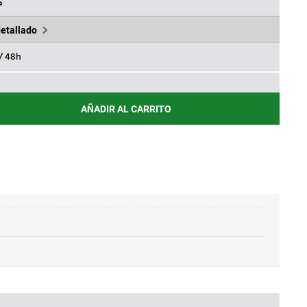
73€.
%
detallado
 / 48h
AÑADIR AL CARRITO