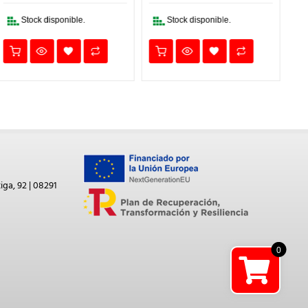
33,52€.
23,46€.
2,68€.
1,87€.
Stock disponible.
Stock disponible.
iga, 92 | 08291
0