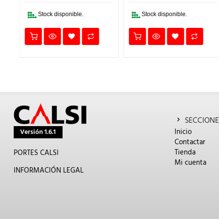
18,34€.
12,84€.
13,11€.
9,18€.
.
Stock disponible.
Stock disponible.
SECCIONE
Inicio
Versión 1.6.1
Contactar
Tienda
PORTES CALSI
Mi cuenta
INFORMACIÓN LEGAL