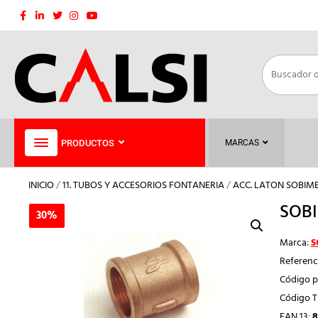
Saltar
al
contenido
PRODUCTOS
MARCAS
INICIO
/
11. TUBOS Y ACCESORIOS FONTANERIA
/
ACC. LATON SOBIM
SOB
30%
30%
Marca:
S
Referenc
Código p
Código 
EAN 13:
8