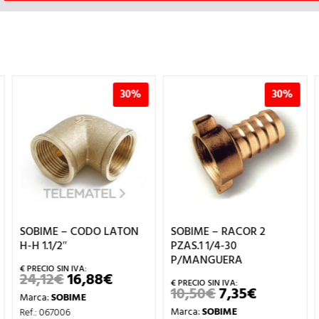
30%
30%
SOBIME – CODO LATON
SOBIME – RACOR 2
H-H 1.1/2″
PZAS.1 1/4-30
P/MANGUERA
24,12
€
16,88
€
EL
EL
PRECIO
PRECIO
10,50
€
7,35
€
EL
EL
Marca:
SOBIME
L
ORIGINAL
ACTUAL
PRECIO
PRECIO
ERA:
ES:
Marca:
SOBIME
Ref.: 067006
ORIGINAL
ACTUAL