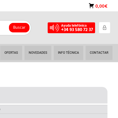
0,00€
Ayuda telefónica
Buscar
+34 93 580 72 37
OFERTAS
NOVEDADES
INFO TÉCNICA
CONTACTAR
L
RECIO
AL
CTUAL
a
S: