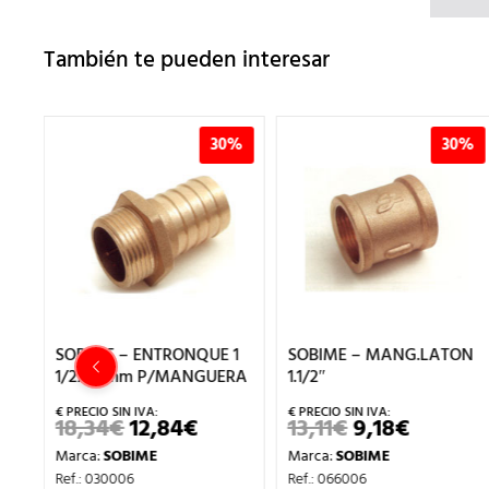
También te pueden interesar
%
30%
30%
SOBIME – ENTRONQUE 1
SOBIME – MANG.LATON
1/2x45mm P/MANGUERA
1.1/2″
18,34
€
12,84
€
13,11
€
9,18
€
EL
EL
EL
EL
PRECIO
PRECIO
PRECIO
PRECIO
Marca:
SOBIME
Marca:
SOBIME
ORIGINAL
ACTUAL
ORIGINAL
ACTUA
CIO
ERA:
ES:
ERA:
ES:
Ref.: 030006
Ref.: 066006
UAL