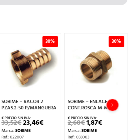
30%
30%
SOBIME – RACOR 2
SOBIME – ENLACE LT
SO
PZAS.2-50 P/MANGUERA
CONT.ROSCA M-M 3/4
3/
33,52
€
23,46
€
2,68
€
1,87
€
2
EL
EL
EL
EL
PRECIO
PRECIO
PRECIO
PRECIO
Marca:
SOBIME
Marca:
SOBIME
Ma
ORIGINAL
ACTUAL
ORIGINAL
ACTUAL
ERA:
ES:
ERA:
ES:
Ref.: 022007
Ref.: 033003
Ref