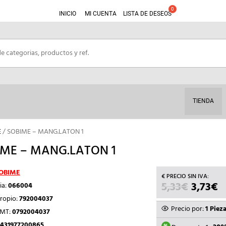
INICIO
MI CUENTA
LISTA DE DESEOS
TIENDA
E
/ SOBIME – MANG.LATON 1
IME – MANG.LATON 1
OBIME
5,33
€
EL
3,73
€
E
ia:
066004
PRECIO
P
ropio:
792004037
ORIGIN
A
Precio por:
1 Piez
TMT:
0792004037
ERA:
E
431977200865