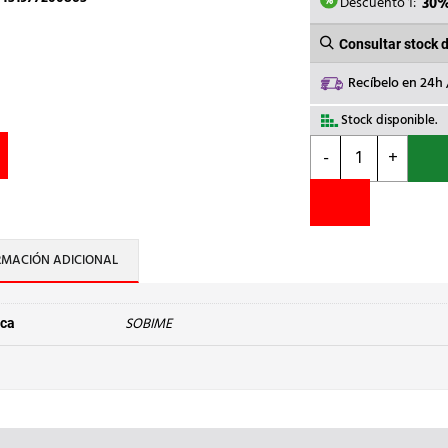
5,33€.
3,
Descuento 1:
30
Consultar stock 
Recíbelo en 24h
Stock disponible.
SOBIME
-
+
-
MANG.LATON
1
cantidad
RMACIÓN ADICIONAL
SOBIME
ca