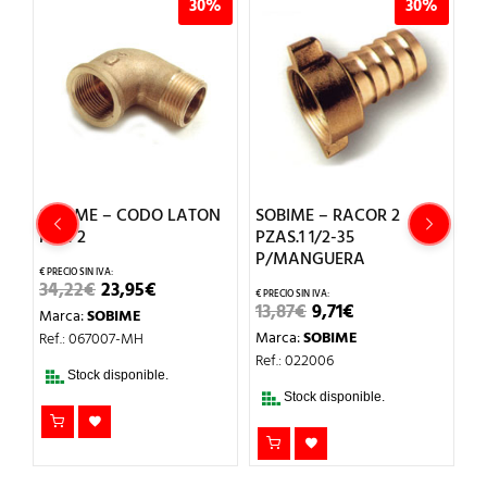
%
30%
30%
SOBIME – CODO LATON
SOBIME – RACOR 2
S
M-H 2
PZAS.1 1/2-35
H
P/MANGUERA
EL
EL
34,22
€
23,95
€
3
O
PRECIO
PRECIO
EL
EL
13,87
€
9,71
€
Marca:
SOBIME
M
L
ORIGINAL
ACTUAL
PRECIO
PRECIO
ERA:
ES:
Marca:
SOBIME
Ref.: 067007-MH
Re
ORIGINAL
ACTUAL
34,22€.
23,95€.
ERA:
ES:
Ref.: 022006
13,87€.
9,71€.
Stock disponible.
Stock disponible.