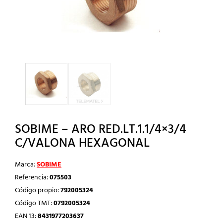
SOBIME – ARO RED.LT.1.1/4×3/4
C/VALONA HEXAGONAL
Marca:
SOBIME
Referencia:
075503
Código propio:
792005324
Código TMT:
0792005324
EAN 13:
8431977203637