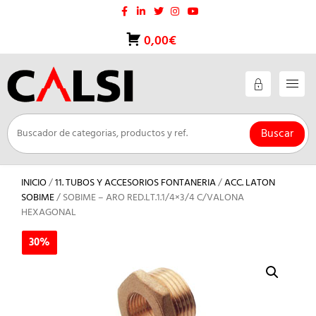
Saltar
al
contenido
0,00€
Buscar
INICIO
/
11. TUBOS Y ACCESORIOS FONTANERIA
/
ACC. LATON
SOBIME
/ SOBIME – ARO RED.LT.1.1/4×3/4 C/VALONA
HEXAGONAL
30%
30%