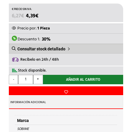
EL
EL
6,27
€
4,39
€
PRECIO
PRECIO
ORIGINAL
ACTUAL
Precio por:
1 Pieza
ERA:
ES:
6,27€.
4,39€.
Descuento 1:
30%
Consultar stock detallado
Recíbelo en 24h / 48h
Stock disponible.
SOBIME
-
+
AÑADIR AL CARRITO
-
ARO
RED.LT.1.1/4x3/4
C/VALONA
INFORMACIÓN ADICIONAL
HEXAGONAL
cantidad
Marca
SOBIME