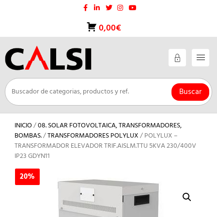
Saltar
al
contenido
0,00€
Buscar
INICIO
/
08. SOLAR FOTOVOLTAICA, TRANSFORMADORES,
BOMBAS.
/
TRANSFORMADORES POLYLUX
/ POLYLUX –
TRANSFORMADOR ELEVADOR TRIF.AISLM.TTU 5KVA 230/400V
IP23 GDYN11
20%
20%