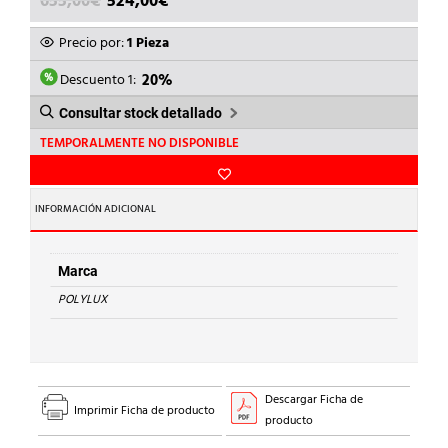
655,00
€
524,00
€
PRECIO
PRECIO
ORIGINAL
ACTUAL
Precio por:
1 Pieza
ERA:
ES:
655,00€.
524,00€.
Descuento 1:
20%
Consultar stock detallado
TEMPORALMENTE NO DISPONIBLE
INFORMACIÓN ADICIONAL
Marca
POLYLUX
Descargar Ficha de
Imprimir Ficha de producto
producto