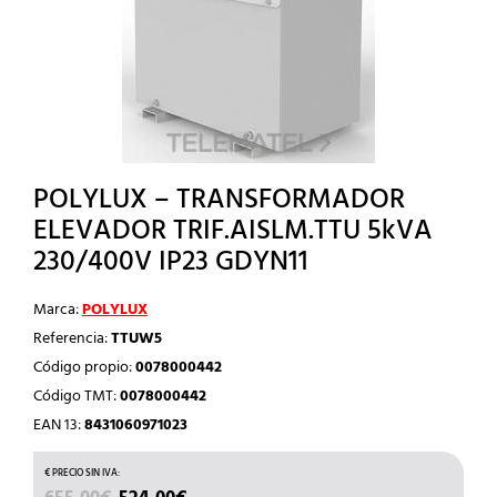
POLYLUX – TRANSFORMADOR
ELEVADOR TRIF.AISLM.TTU 5kVA
230/400V IP23 GDYN11
Marca:
POLYLUX
Referencia:
TTUW5
Código propio:
0078000442
Código TMT:
0078000442
EAN 13:
8431060971023
EL
EL