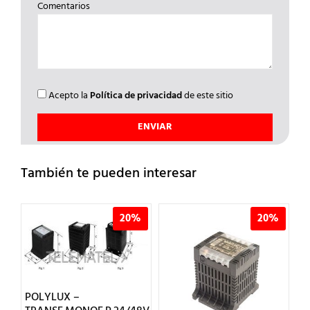
Comentarios
Acepto la
Política de privacidad
de este sitio
También te pueden interesar
%
20%
20%
POLYLUX –
P