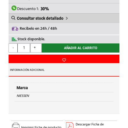
ERA:
ES:
43,29€.
30,30€.
Descuento 1:
30%
Consultar stock detallado
Recíbelo en 24h / 48h
Stock disponible.
NIESSEN
-
+
AÑADIR AL CARRITO
-
MARCO
4
VENTANAS
INFORMACIÓN ADICIONAL
ZENIT
S
ACERO
Marca
INOXIDABLE
NIESSEN
cantidad
Descargar Ficha de
Imprimir Ficha de producto