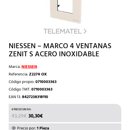
NIESSEN – MARCO 4 VENTANAS
ZENIT S ACERO INOXIDABLE
Marca:
NIESSEN
Referencia:
Z2274 OX
Código propio:
0710003363
Código TMT:
0710003363
EAN 13:
8427238318110
EL
EL
43,29
€
30,30
€
PRECIO
PRECIO
ORIGINAL
ACTUAL
Precio por:
1 Pieza