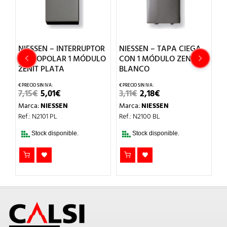
E
NIESSEN – INTERRUPTOR
NIESSEN – TAPA CIEGA
N
MONOPOLAR 1 MÓDULO
CON 1 MÓDULO ZENIT
C
ZENIT PLATA
BLANCO
M
A
EL
EL
EL
EL
7,15
€
5,01
€
3,11
€
2,18
€
PRECIO
PRECIO
PRECIO
PRECIO
21
Marca:
NIESSEN
Marca:
NIESSEN
ORIGINAL
ACTUAL
ORIGINAL
ACTUAL
ERA:
ES:
ERA:
ES:
M
Ref.: N2101 PL
Ref.: N2100 BL
7,15€.
5,01€.
3,11€.
2,18€.
Re
Stock disponible.
Stock disponible.