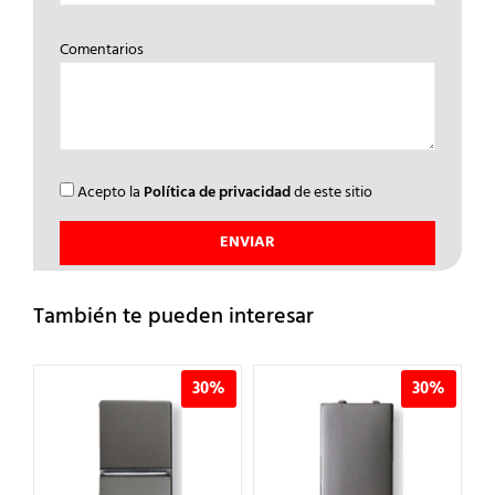
Comentarios
Acepto la
Política de privacidad
de este sitio
También te pueden interesar
%
30%
30%