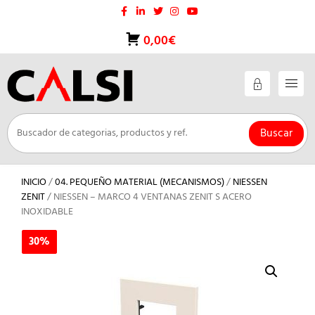
Saltar
al
contenido
0,00€
Buscar
INICIO
/
04. PEQUEÑO MATERIAL (MECANISMOS)
/
NIESSEN
ZENIT
/ NIESSEN – MARCO 4 VENTANAS ZENIT S ACERO
INOXIDABLE
30%
30%