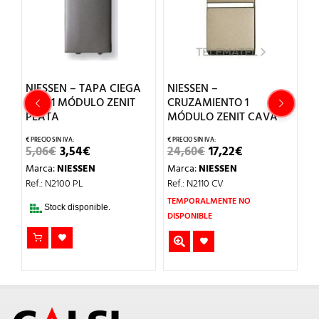
NIESSEN – TAPA CIEGA
NIESSEN –
N
CON 1 MÓDULO ZENIT
CRUZAMIENTO 1
V
PLATA
MÓDULO ZENIT CAVA
R
EL
EL
EL
EL
5,06
€
3,54
€
24,60
€
17,22
€
4
PRECIO
PRECIO
PRECIO
PRECIO
Marca:
NIESSEN
Marca:
NIESSEN
M
ORIGINAL
ACTUAL
ORIGINAL
ACTUAL
ERA:
ES:
ERA:
ES:
Ref.: N2100 PL
Ref.: N2110 CV
Re
5,06€.
3,54€.
24,60€.
17,22€.
TEMPORALMENTE NO
Stock disponible.
DISPONIBLE