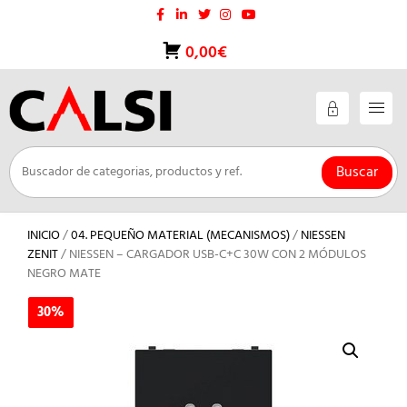
Saltar
al
contenido
0,00€
Buscar
INICIO
/
04. PEQUEÑO MATERIAL (MECANISMOS)
/
NIESSEN
ZENIT
/ NIESSEN – CARGADOR USB-C+C 30W CON 2 MÓDULOS
NEGRO MATE
30%
30%