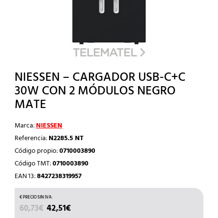
NIESSEN – CARGADOR USB-C+C
30W CON 2 MÓDULOS NEGRO
MATE
Marca:
NIESSEN
Referencia:
N2285.5 NT
Código propio:
0710003890
Código TMT:
0710003890
EAN 13:
8427238319957
EL
EL
60,73
€
42,51
€
PRECIO
PRECIO