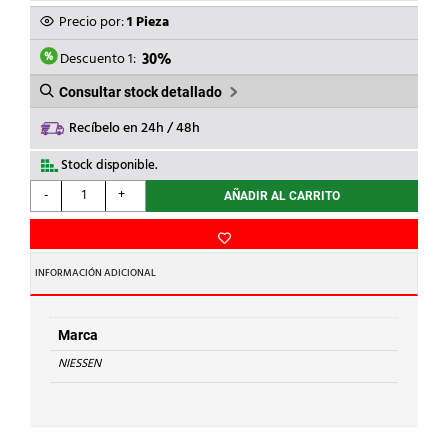
ORIGINAL
ACTUAL
Precio por:
1 Pieza
ERA:
ES:
60,73€.
42,51€.
Descuento 1:
30%
Consultar stock detallado
Recíbelo en 24h / 48h
Stock disponible.
NIESSEN
-
+
AÑADIR AL CARRITO
-
CARGADOR
USB-
C+C
INFORMACIÓN ADICIONAL
30W
CON
2
Marca
MÓDULOS
NIESSEN
NEGRO
MATE
cantidad