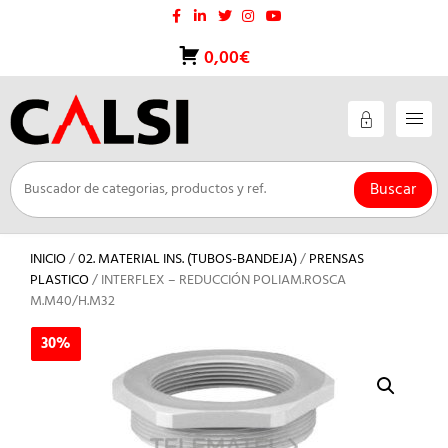
Saltar
al
contenido
0,00€
Buscar
INICIO
/
02. MATERIAL INS. (TUBOS-BANDEJA)
/
PRENSAS
PLASTICO
/ INTERFLEX – REDUCCIÓN POLIAM.ROSCA
M.M40/H.M32
30%
30%