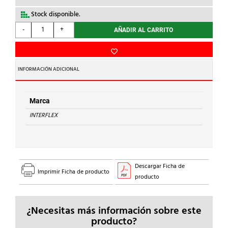
Stock disponible.
INTERFLEX
-
+
AÑADIR AL CARRITO
-
REDUCCIÓN
POLIAM.ROSCA
M.M40/H.M32
INFORMACIÓN ADICIONAL
cantidad
Marca
INTERFLEX
Descargar Ficha de
Imprimir Ficha de producto
producto
¿Necesitas más información sobre este
producto?