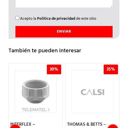
Acepto la
Política de privacidad
de este sitio
También te pueden interesar
%
30%
35%
INTERFLEX –
THOMAS & BETTS –
I