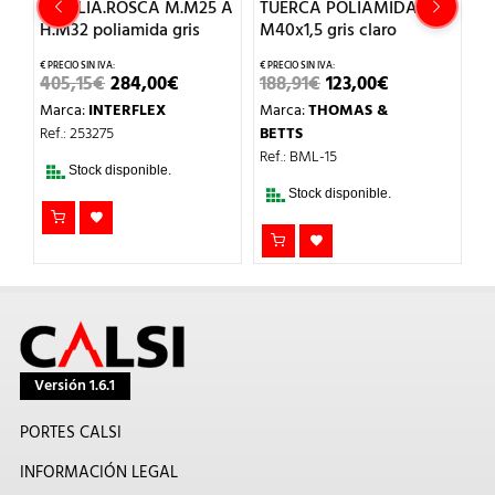
S
AMPLIA.ROSCA M.M25 A
TUERCA POLIAMIDA 6
T
H.M32 poliamida gris
M40x1,5 gris claro
G
IO
EL
EL
EL
EL
405,15
€
284,00
€
188,91
€
123,00
€
1
AL
PRECIO
PRECIO
PRECIO
PRECIO
Marca:
INTERFLEX
Marca:
THOMAS &
M
ORIGINAL
ACTUAL
ORIGINAL
ACTUAL
€.
ERA:
ES:
ERA:
ES:
Ref.: 253275
BETTS
Re
405,15€.
284,00€.
188,91€.
123,00€.
Ref.: BML-15
Stock disponible.
Stock disponible.
Versión 1.6.1
PORTES CALSI
INFORMACIÓN LEGAL