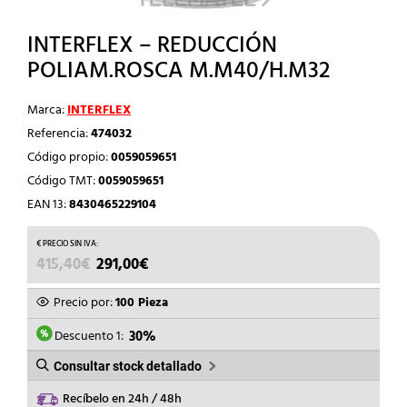
INTERFLEX – REDUCCIÓN
POLIAM.ROSCA M.M40/H.M32
Marca:
INTERFLEX
Referencia:
474032
Código propio:
0059059651
Código TMT:
0059059651
EAN 13:
8430465229104
EL
EL
415,40
€
291,00
€
PRECIO
PRECIO
ORIGINAL
ACTUAL
Precio por:
100 Pieza
ERA:
ES:
415,40€.
291,00€.
Descuento 1:
30%
Consultar stock detallado
Recíbelo en 24h / 48h