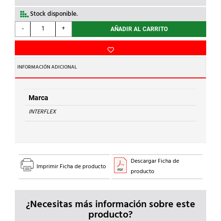
Stock disponible.
INTERFLEX
-
+
AÑADIR AL CARRITO
-
REDUCCIÓN
POLIAM.ROSCA
M.M32/H.M25
INFORMACIÓN ADICIONAL
cantidad
Marca
INTERFLEX
Descargar Ficha de
Imprimir Ficha de producto
producto
¿Necesitas más información sobre este
producto?