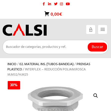
Saltar
al
contenido
0,00€
Buscar
INICIO
/
02. MATERIAL INS. (TUBOS-BANDEJA)
/
PRENSAS
PLASTICO
/ INTERFLEX – REDUCCIÓN POLIAM.ROSCA
M.M32/H.M25
30%
30%