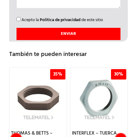
Acepto la
Política de privacidad
de este sitio
También te pueden interesar
35%
30%
3
TS –
INTERFLEX – TUERCA
INTERFLEX – PRENS.C