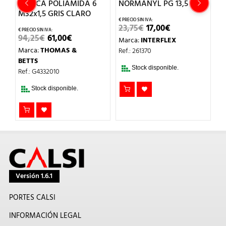
AMIDA 6
NORMANYL PG 13,5 GRIS
TOP 2000 PG11 PA
 CLARO
GR.CLARO
EL
EL
23,75
€
17,00
€
PRECIO
PRECIO
EL
EL
EL
€
91,80
€
64,00
€
Marca:
INTERFLEX
ORIGINAL
ACTUAL
IO
PRECIO
PRECIO
PREC
ERA:
ES:
 &
Marca:
INTERFLEX
Ref.: 261370
INAL
ACTUAL
ORIGINAL
ACT
23,75€.
17,00€.
ES:
ERA:
ES:
Ref.: 011171
5€.
61,00€.
91,80€.
64,0
Stock disponible.
Stock disponible.
ble.
Versión 1.6.1
PORTES CALSI
INFORMACIÓN LEGAL