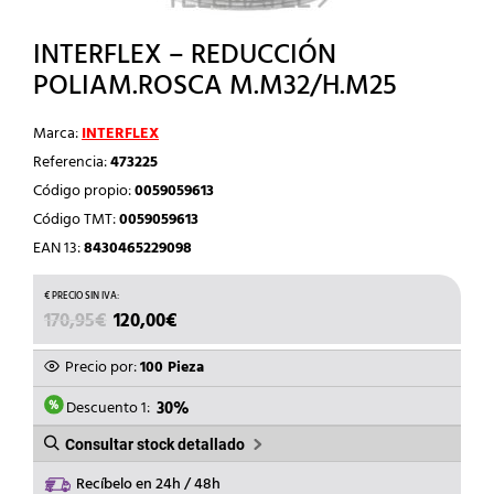
INTERFLEX – REDUCCIÓN
POLIAM.ROSCA M.M32/H.M25
Marca:
INTERFLEX
Referencia:
473225
Código propio:
0059059613
Código TMT:
0059059613
EAN 13:
8430465229098
EL
EL
170,95
€
120,00
€
PRECIO
PRECIO
ORIGINAL
ACTUAL
Precio por:
100 Pieza
ERA:
ES:
170,95€.
120,00€.
Descuento 1:
30%
Consultar stock detallado
Recíbelo en 24h / 48h