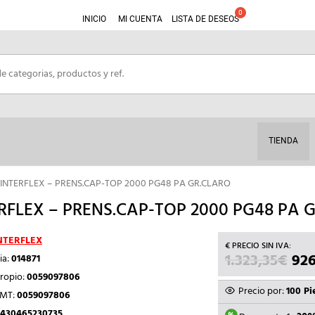
INICIO
MI CUENTA
LISTA DE DESEOS
TIENDA
 INTERFLEX – PRENS.CAP-TOP 2000 PG48 PA GR.CLARO
RFLEX – PRENS.CAP-TOP 2000 PG48 PA 
NTERFLEX
1.323,35
€
EL
926
ia:
014871
PRE
ropio:
0059097806
ORI
Precio por:
100 Pi
TMT:
0059097806
ERA
430465230735