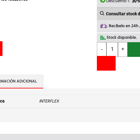
1.32
Descuento 1:
30
Consultar stock 
Recíbelo en 24h
Stock disponible.
INTERFLEX
-
+
-
PRENS.CAP-
TOP
2000
PG48
RMACIÓN ADICIONAL
PA
GR.CLARO
cantidad
INTERFLEX
ca