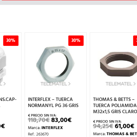
30%
35%
INTERFLEX – TUERCA
THOMAS & BETTS –
NORMANYL PG 36 GRIS
TUERCA POLIAMIDA 6
M32x1,5 GRIS CLARO
118,70
€
83,00
€
EL
EL
PRECIO
PRECIO
94,25
€
61,00
€
EL
EL
Marca:
INTERFLEX
ORIGINAL
ACTUAL
IO
PRECIO
PRECIO
ERA:
ES:
Marca:
THOMAS & BETTS
Ref.: 263670
UAL
ORIGINAL
ACTUAL