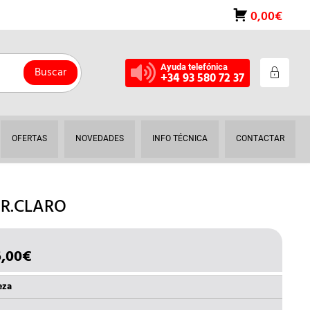
0,00€
Ayuda telefónica
Buscar
+34 93 580 72 37
OFERTAS
NOVEDADES
INFO TÉCNICA
CONTACTAR
GR.CLARO
,00
€
EL
CIO
PRECIO
GINAL
ACTUAL
eza
:
ES: