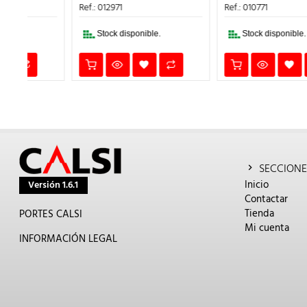
:
ERA:
ES:
ERA:
ES:
Ref.: 012971
Ref.: 010771
,00€.
360,35€.
252,00€.
86,90€.
61,00
Stock disponible.
Stock disponible.
SECCIONE
Inicio
Versión 1.6.1
Contactar
Tienda
PORTES CALSI
Mi cuenta
INFORMACIÓN LEGAL