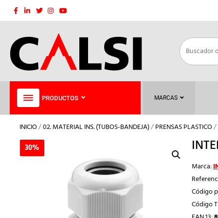
Saltar
al
contenido
PRODUCTOS
MARCAS
INICIO
/
02. MATERIAL INS. (TUBOS-BANDEJA)
/
PRENSAS PLASTICO
/
INTE
30%
30%
Marca:
I
Referenc
Código p
Código 
EAN 13:
8