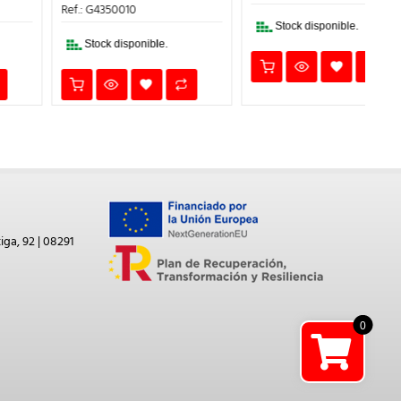
19,20€.
13,00€.
ERA:
ES:
Ref.: G4350010
299,18€.
194,00€.
Stock disponible.
Stock disponible.
iga, 92 | 08291
0