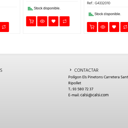
118,70€.
83,00€.
ERA:
ES:
Ref.: G4332010
€.
94,25€.
61,00€.
Stock disponible.
Stock disponible.
S
CONTACTAR
Polígon Els Pinetons Carretera Sant
Ripollet
T.: 93 580 72 37
calsi@calsi.com
E-mail: