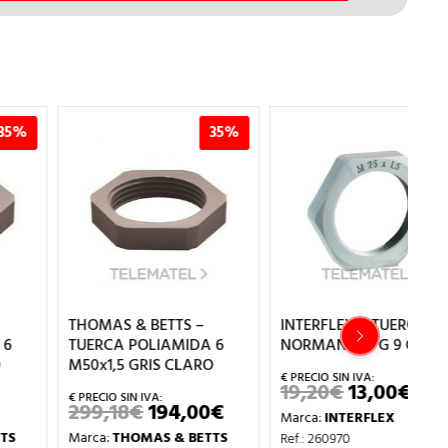
35%
30%
THOMAS & BETTS –
INTERFLEX – TUERCA
IN
TUERCA POLIAMIDA 6
NORMANYL PG 9 GRIS
NO
M50x1,5 GRIS CLARO
19,20
€
13,00
€
2
EL
EL
PRECIO
PRECIO
299,18
€
194,00
€
EL
EL
Marca:
INTERFLEX
Ma
ORIGINAL
ACTUAL
PRECIO
PRECIO
ERA:
ES:
Marca:
THOMAS & BETTS
Ref.: 260970
Ref
ORIGINAL
ACTUAL