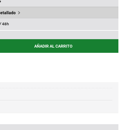
3,35€.
926,00€.
%
detallado
 / 48h
AÑADIR AL CARRITO