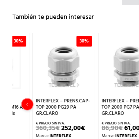
También te pueden interesar
%
30%
30%
INTERFLEX – PRENS.CAP-
INTERFLEX – PRENS.CAP-
 A
TOP 2000 PG29 PA
TOP 2000 PG7 PA
GR.CLARO
GR.CLARO
360,35
€
252,00
€
86,90
€
61,00
€
EL
EL
EL
EL
ECIO
PRECIO
PRECIO
PRECIO
PREC
Marca:
INTERFLEX
Marca:
INTERFLEX
CTUAL
ORIGINAL
ACTUAL
ORIGINAL
ACT