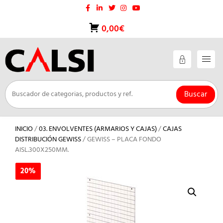
Saltar
al
contenido
0,00€
Buscar
INICIO
/
03. ENVOLVENTES (ARMARIOS Y CAJAS)
/
CAJAS
DISTRIBUCIÓN GEWISS
/ GEWISS – PLACA FONDO
AISL.300X250MM.
20%
20%