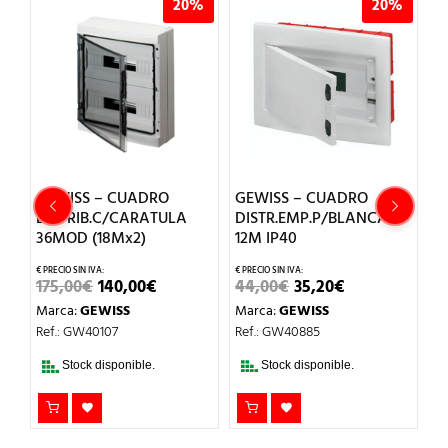
%
20%
20%
GEWISS – CUADRO
GEWISS – CUADRO
G
DISTRIB.C/CARATULA
DISTR.EMP.P/BLANCA
P
36MOD (18Mx2)
12M IP40
7
EL
EL
EL
EL
175,00
€
140,00
€
44,00
€
35,20
€
M
O
PRECIO
PRECIO
PRECIO
PRECIO
Marca:
GEWISS
Marca:
GEWISS
Re
AL
ORIGINAL
ACTUAL
ORIGINAL
ACTUAL
ERA:
ES:
ERA:
ES:
Ref.: GW40107
Ref.: GW40885
.
175,00€.
140,00€.
44,00€.
35,20€.
Stock disponible.
Stock disponible.