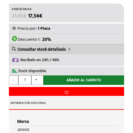
EL
EL
21,95
€
17,56
€
PRECIO
PRECIO
ORIGINAL
ACTUAL
Precio por:
1 Pieza
ERA:
ES:
21,95€.
17,56€.
Descuento 1:
20%
Consultar stock detallado
Recíbelo en 24h / 48h
Stock disponible.
GEWISS
-
+
AÑADIR AL CARRITO
-
PLACA
FONDO
AISL.300x250mm.
INFORMACIÓN ADICIONAL
cantidad
Marca
GEWISS