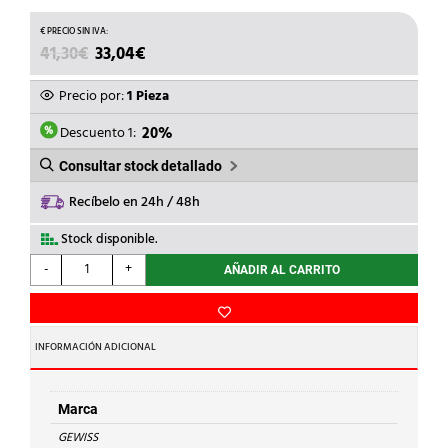
EL
EL
41,30
€
33,04
€
PRECIO
PRECIO
ORIGINAL
ACTUAL
Precio por:
1 Pieza
ERA:
ES:
41,30€.
33,04€.
Descuento 1:
20%
Consultar stock detallado
Recíbelo en 24h / 48h
Stock disponible.
GEWISS
-
+
AÑADIR AL CARRITO
-
CENTRALITA
P/ALOJAMIENTO
REGL.8M
INFORMACIÓN ADICIONAL
IP65
cantidad
Marca
GEWISS