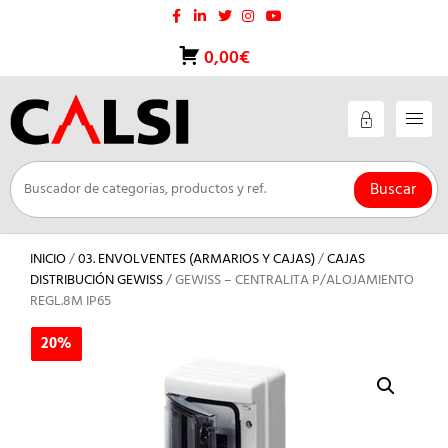
Saltar
al
contenido
0,00€
Buscar
INICIO
/
03. ENVOLVENTES (ARMARIOS Y CAJAS)
/
CAJAS
DISTRIBUCIÓN GEWISS
/ GEWISS – CENTRALITA P/ALOJAMIENTO
REGL.8M IP65
20%
20%