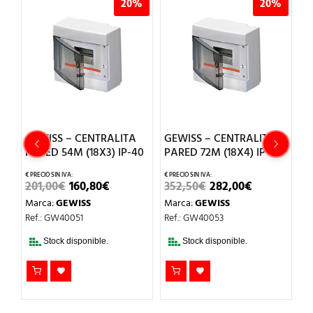
%
20%
20%
GEWISS – CENTRALITA
GEWISS – CENTRALITA
G
PARED 54M (18X3) IP-40
PARED 72M (18X4) IP-40
P
4
EL
EL
EL
EL
201,00
€
160,80
€
352,50
€
282,00
€
PRECIO
PRECIO
PRECIO
PRECIO
1
Marca:
GEWISS
Marca:
GEWISS
ORIGINAL
ACTUAL
ORIGINAL
ACTUAL
IO
ERA:
ES:
ERA:
ES:
M
Ref.: GW40051
Ref.: GW40053
AL
201,00€.
160,80€.
352,50€.
282,00€.
Re
€.
Stock disponible.
Stock disponible.