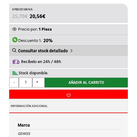
EL
EL
25,70
€
20,56
€
PRECIO
PRECIO
ORIGINAL
ACTUAL
Precio por:
1 Pieza
ERA:
ES:
25,70€.
20,56€.
Descuento 1:
20%
Consultar stock detallado
Recíbelo en 24h / 48h
Stock disponible.
GEWISS
-
+
AÑADIR AL CARRITO
-
PLACA
FONDO
ACERO
INFORMACIÓN ADICIONAL
425X310mm.
cantidad
Marca
GEWISS