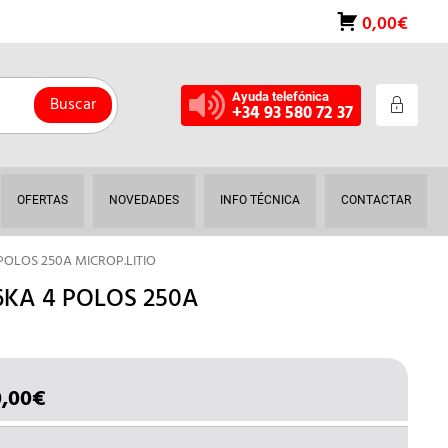
0,00€
Ayuda telefónica
Buscar
+34 93 580 72 37
OFERTAS
NOVEDADES
INFO TÉCNICA
CONTACTAR
POLOS 250A MICROP.LITIO
6KA 4 POLOS 250A
,00
€
EL
ECIO
PRECIO
IGINAL
ACTUAL