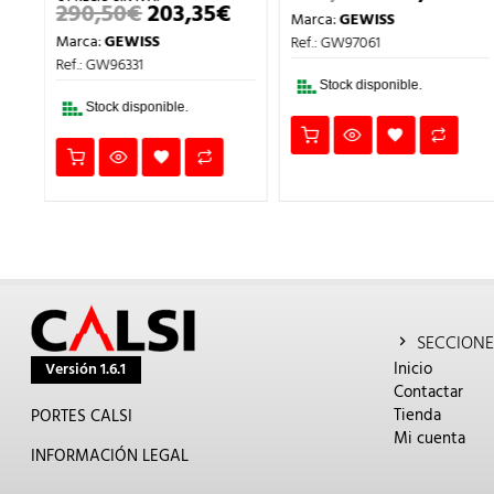
PRECIO
PRECIO
PR
290,50
€
203,35
€
EL
EL
Marca:
GEWISS
AL
ACTUAL
ORIGINAL
AC
PRECIO
PRECIO
ES:
ERA:
ES
Marca:
GEWISS
Ref.: GW97061
ORIGINAL
ACTUAL
294,35€.
449,00€.
31
ERA:
ES:
Ref.: GW96331
290,50€.
203,35€.
Stock disponible.
Stock disponible.
SECCIONE
Inicio
Versión 1.6.1
Contactar
Tienda
PORTES CALSI
Mi cuenta
INFORMACIÓN LEGAL