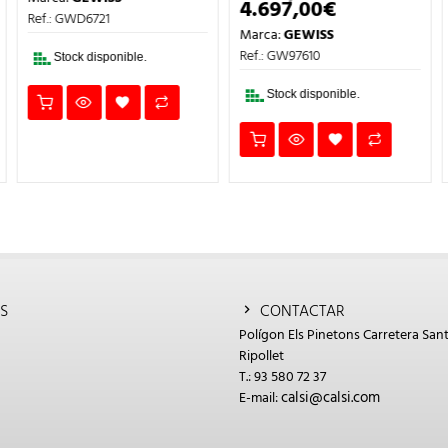
ORIGINAL
ACTUAL
ECIO
4.697,00
€
PRECIO
EL
ERA:
ES:
Ref.: GWD6721
TUAL
ORIGINAL
PRECIO
94,50€.
66,15€.
Marca:
GEWISS
:
ERA:
ACTUAL
4,30€.
6.710,00€.
ES:
Ref.: GW97610
Stock disponible.
4.697,00€.
Stock disponible.
S
CONTACTAR
Polígon Els Pinetons Carretera Sant
Ripollet
T.: 93 580 72 37
calsi@calsi.com
E-mail: