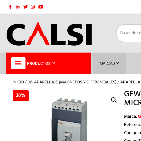
Saltar
al
contenido
PRODUCTOS
MARCAS
INICIO
/
06. APARELLAJE (MAGNETOS Y DIFERENCIALES)
/
APARELLA
GEWI
30%
30%
MICR
Marca:
G
Referenc
Código p