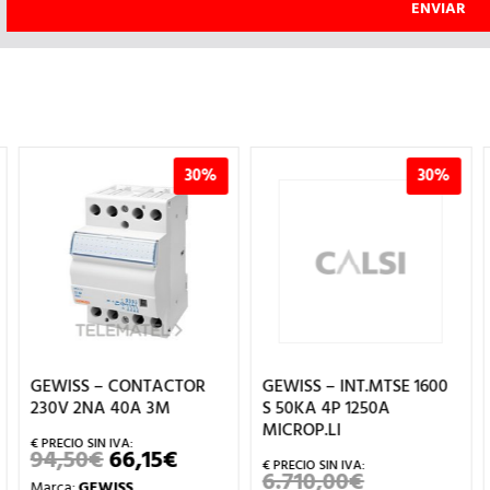
30%
30%
GEWISS – CONTACTOR
GEWISS – INT.MTSE 1600
230V 2NA 40A 3M
S 50KA 4P 1250A
MICROP.LI
94,50
€
66,15
€
EL
EL
PRECIO
PRECIO
6.710,00
€
EL
Marca:
GEWISS