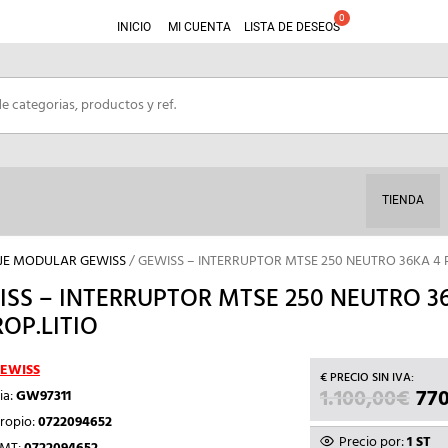
INICIO
MI CUENTA
LISTA DE DESEOS
TIENDA
JE MODULAR GEWISS
/ GEWISS – INTERRUPTOR MTSE 250 NEUTRO 36KA 4 
SS – INTERRUPTOR MTSE 250 NEUTRO 3
OP.LITIO
EWISS
1.100,00
€
EL
770
ia:
GW97311
PR
ropio:
0722094652
OR
Precio por:
1 ST