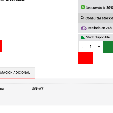
TMT:
0722094652
ERA
1.10
Descuento 1:
30
Consultar stock 
Recíbelo en 24h
Stock disponible.
GEWISS
-
+
-
INTERRUPTOR
MTSE
250
NEUTRO
RMACIÓN ADICIONAL
36KA
4
POLOS
GEWISS
ca
250A
MICROP.LITIO
cantidad