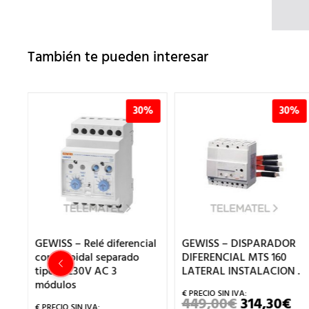
También te pueden interesar
%
30%
30%
GEWISS – Relé diferencial
GEWISS – DISPARADOR
con toroidal separado
DIFERENCIAL MTS 160
tipo A 230V AC 3
LATERAL INSTALACION .
módulos
449,00
€
314,30
€
EL
EL
EL