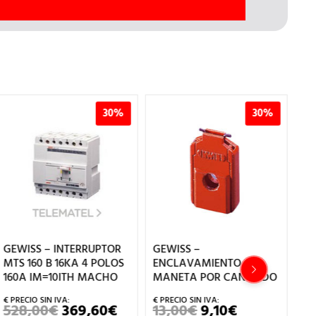
30%
30%
GEWISS – INTERRUPTOR
GEWISS –
GE
MTS 160 B 16KA 4 POLOS
ENCLAVAMIENTO DE
MT
160A IM=10ITH MACHO
MANETA POR CANDADO
4 
MI
528,00
€
369,60
€
13,00
€
9,10
€
EL
EL
EL
EL