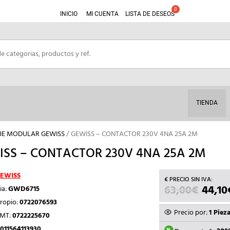
INICIO
MI CUENTA
LISTA DE DESEOS
TIENDA
JE MODULAR GEWISS
/ GEWISS – CONTACTOR 230V 4NA 25A 2M
SS – CONTACTOR 230V 4NA 25A 2M
EWISS
63,00
€
EL
44,10
ia:
GWD6715
PRECI
ropio:
0722076593
ORIGI
Precio por:
1 Piez
TMT:
0722225670
ERA:
011564113930