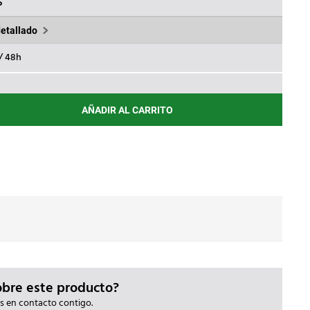
.
44,10€.
%
detallado
 / 48h
AÑADIR AL CARRITO
obre este producto?
s en contacto contigo.