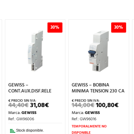
30%
30%
GEWISS –
GEWISS – BOBINA
CONT.AUX.DISF.RELE
MINIMA TENSION 230 CA
44,40
€
31,08
€
144,00
€
100,80
€
EL
EL
EL
EL
PRECIO
PRECIO
PRECIO
PREC
Marca:
GEWISS
Marca:
GEWISS
ORIGINAL
ACTUAL
ORIGINAL
ACTU
ERA:
ES:
ERA:
ES:
Ref.: GW96006
Ref.: GW96016
ECIO
44,40€.
31,08€.
144,00€.
100,8
TUAL
TEMPORALMENTE NO
:
Stock disponible.
DISPONIBLE