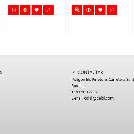
3,35€.
S
CONTACTAR
Polígon Els Pinetons Carretera Sant
Ripollet
T.: 93 580 72 37
calsi@calsi.com
E-mail: