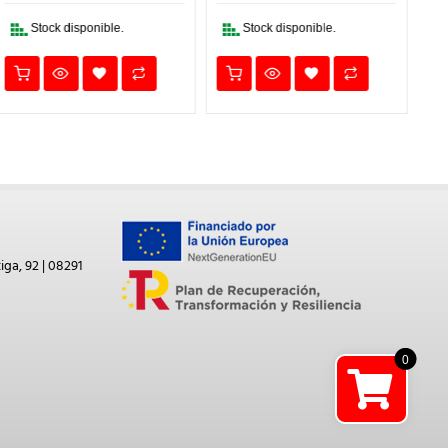
10,30€.
7,21€.
1.010,00€.
707,00
Stock disponible.
Stock disponible.
iga, 92 | 08291
0