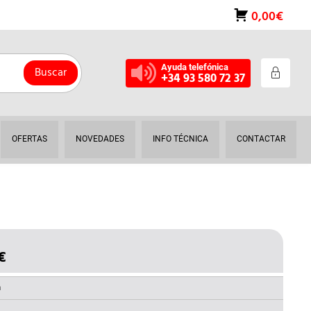
0,00€
Ayuda telefónica
Buscar
+34 93 580 72 37
OFERTAS
NOVEDADES
INFO TÉCNICA
CONTACTAR
€
EL
O
PRECIO
NAL
ACTUAL
a
ES: