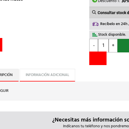
63,00€
Descuento 1:
30
Consultar stock 
Recíbelo en 24h
Stock disponible.
GEWISS
-
+
-
CONTACTOR
230V
4NA
25A
RIPCIÓN
INFORMACIÓN ADICIONAL
2M
cantidad
NGUIR
¿Necesitas más información s
Indícanos tu teléfono y nos pondremo