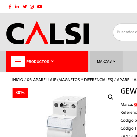
Saltar
al
contenido
PRODUCTOS
MARCAS
INICIO
/
06. APARELLAJE (MAGNETOS Y DIFERENCIALES)
/
APARELLA
GEWI
30%
30%
Marca:
G
Referenc
Código p
Código 
EAN 13:
8