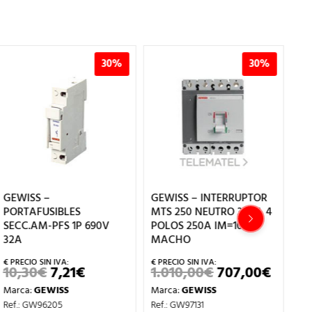
30%
30%
GEWISS –
GEWISS – INTERRUPTOR
GE
PORTAFUSIBLES
MTS 250 NEUTRO 36KA 4
DI
SECC.AM-PFS 1P 690V
POLOS 250A IM=10ITH
41
32A
MACHO
IO
5
AL
10,30
€
7,21
€
1.010,00
€
707,00
€
EL
EL
EL
EL
Ma
PRECIO
PRECIO
PRECIO
PRECI
0€.
Marca:
GEWISS
Marca:
GEWISS
Ref
ORIGINAL
ACTUAL
ORIGINAL
ACTU
ERA:
ES:
ERA:
ES:
Ref.: GW96205
Ref.: GW97131