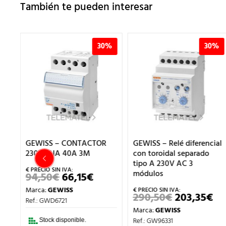
También te pueden interesar
%
30%
30%
OR
GEWISS – CONTACTOR
GEWISS – Relé diferencial
230V 2NA 40A 3M
con toroidal separado
tipo A 230V AC 3
módulos
94,50
€
66,15
€
EL
EL
CIO
PRECIO
PRECIO
Marca:
GEWISS
UAL
ORIGINAL
ACTUAL
290,50
€
203,35
€
EL
EL
ERA:
ES:
Ref.: GWD6721
PRECIO
PR
€.
94,50€.
66,15€.
Marca:
GEWISS
ORIGINAL
AC
ERA:
ES
Ref.: GW96331
Stock disponible.