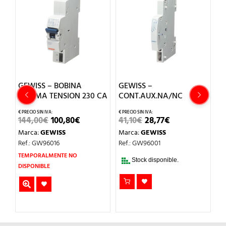
GEWISS – BOBINA
GEWISS –
G
MINIMA TENSION 230 CA
CONT.AUX.NA/NC
a
d
m
EL
EL
EL
EL
144,00
€
100,80
€
41,10
€
28,77
€
PRECIO
PRECIO
PRECIO
PRECIO
Marca:
GEWISS
Marca:
GEWISS
ORIGINAL
ACTUAL
ORIGINAL
ACTUAL
CIO
8
ERA:
ES:
ERA:
ES:
Ref.: GW96016
Ref.: GW96001
TUAL
144,00€.
100,80€.
41,10€.
28,77€.
M
TEMPORALMENTE NO
,35€.
Stock disponible.
Re
DISPONIBLE