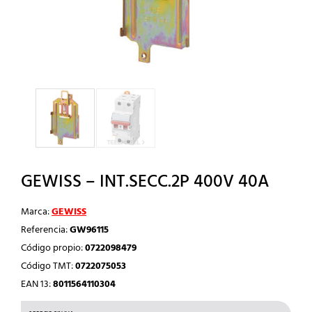
GEWISS – INT.SECC.2P 400V 40A
Marca:
GEWISS
Referencia:
GW96115
Código propio:
0722098479
Código TMT:
0722075053
EAN 13:
8011564110304