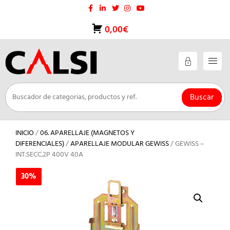
Saltar
al
contenido
0,00€
Buscar
INICIO
/
06. APARELLAJE (MAGNETOS Y
DIFERENCIALES)
/
APARELLAJE MODULAR GEWISS
/ GEWISS –
INT.SECC.2P 400V 40A
30%
30%