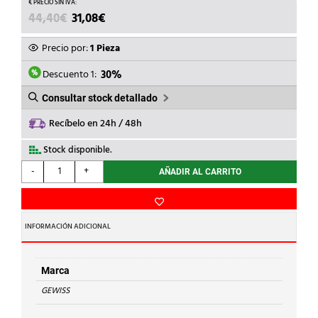
EL
EL
44,40
€
31,08
€
PRECIO
PRECIO
ORIGINAL
ACTUAL
Precio por:
1 Pieza
ERA:
ES:
44,40€.
31,08€.
Descuento 1:
30%
Consultar stock detallado
Recíbelo en 24h / 48h
Stock disponible.
GEWISS
-
+
AÑADIR AL CARRITO
-
INT.SECC.2P
400V
40A
INFORMACIÓN ADICIONAL
cantidad
Marca
GEWISS