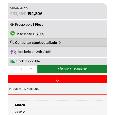
EL
EL
243,50
€
194,80
€
PRECIO
PRECIO
ORIGINAL
ACTUAL
Precio por:
1 Pieza
ERA:
ES:
243,50€.
194,80€.
Descuento 1:
20%
Consultar stock detallado
Recíbelo en 24h / 48h
Stock disponible.
GEWISS
-
+
AÑADIR AL CARRITO
-
CUADRO
P.TRAN.425x310x160
IP66
INFORMACIÓN ADICIONAL
cantidad
Marca
GEWISS