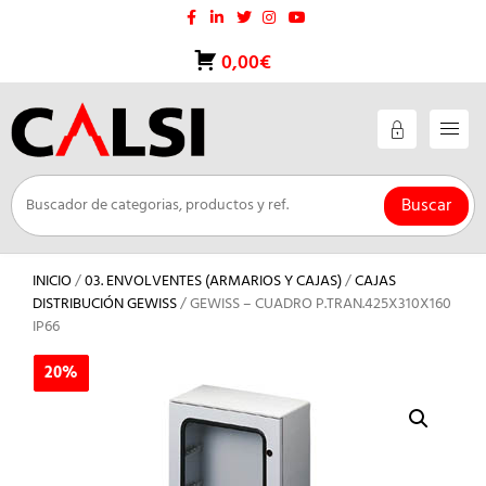
Saltar
al
contenido
0,00€
Buscar
INICIO
/
03. ENVOLVENTES (ARMARIOS Y CAJAS)
/
CAJAS
DISTRIBUCIÓN GEWISS
/ GEWISS – CUADRO P.TRAN.425X310X160
IP66
20%
20%