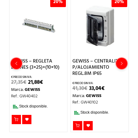
%
20%
20%
GEWISS – REGLETA
GEWISS – CENTRALITA
G
BORNES (3×25)+(10×10)
P/ALOJAMIENTO
P
REGL.8M IP65
I
EL
EL
27,35
€
21,88
€
PRECIO
PRECIO
EL
EL
41,30
€
33,04
€
3
Marca:
GEWISS
ORIGINAL
ACTUAL
IO
PRECIO
PRECIO
ERA:
ES:
Marca:
GEWISS
M
Ref.: GW40402
UAL
ORIGINAL
ACTUAL
27,35€.
21,88€.
ERA:
ES:
Ref.: GW40102
Re
€.
41,30€.
33,04€.
Stock disponible.
Stock disponible.