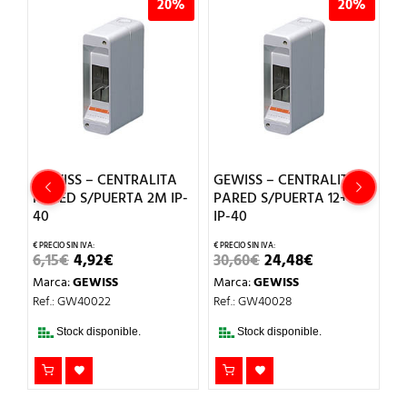
%
20%
20%
GEWISS – CENTRALITA
GEWISS – CENTRALITA
G
PARED S/PUERTA 2M IP-
PARED S/PUERTA 12+1M
D
40
IP-40
7
EL
EL
EL
EL
6,15
€
4,92
€
30,60
€
24,48
€
4
CIO
PRECIO
PRECIO
PRECIO
PRECIO
Marca:
GEWISS
Marca:
GEWISS
M
UAL
ORIGINAL
ACTUAL
ORIGINAL
ACTUAL
ERA:
ES:
ERA:
ES:
Ref.: GW40022
Ref.: GW40028
Re
00€.
6,15€.
4,92€.
30,60€.
24,48€.
Stock disponible.
Stock disponible.