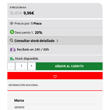
EL
EL
12,45
€
9,96
€
PRECIO
PRECIO
ORIGINAL
ACTUAL
Precio por:
1 Pieza
ERA:
ES:
12,45€.
9,96€.
Descuento 1:
20%
Consultar stock detallado
Recíbelo en 24h / 48h
Stock disponible.
GEWISS
-
+
AÑADIR AL CARRITO
-
CAJA
DERIVACION
196x152x75
INFORMACIÓN ADICIONAL
PT
DIN
VD.
Marca
cantidad
GEWISS