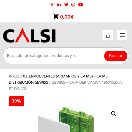
Saltar
al
contenido
0,00€
Buscar
INICIO
/
03. ENVOLVENTES (ARMARIOS Y CAJAS)
/
CAJAS
DISTRIBUCIÓN GEWISS
/ GEWISS – CAJA DERIVACION 196X152X75
PT DIN VD.
20%
20%