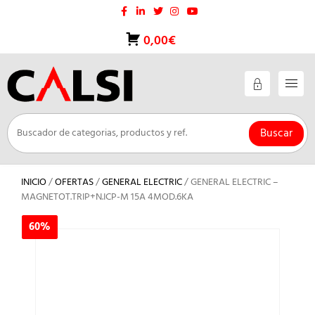
Saltar
al
contenido
0,00€
Buscar
INICIO
/
OFERTAS
/
GENERAL ELECTRIC
/ GENERAL ELECTRIC –
MAGNETOT.TRIP+N.ICP-M 15A 4MOD.6KA
60%
60%