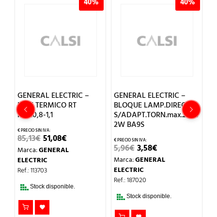
40%
40%
L ELECTRIC –
GENERAL ELECTRIC –
GENERAL ELEC
ERMICO RT
BLOQUE LAMP.DIRECTA
PULSADOR d.2
1,1
S/ADAPT.TORN.max.250V
SALIENTE ROJ
2W BA9S
NEGRO
EL
EL
51,08
€
PRECIO
PRECIO
EL
EL
EL
E
5,96
€
3,58
€
13,99
€
8,39
€
ENERAL
ORIGINAL
ACTUAL
PRECIO
PRECIO
PREC
ERA:
ES:
Marca:
GENERAL
Marca:
GENERA
C
ORIGINAL
ACTUAL
ORIG
85,13€.
51,08€.
ERA:
ES:
ERA:
E
ELECTRIC
ELECTRIC
03
5,96€.
3,58€.
13,99
8
Ref.: 187020
Ref.: 185011
 disponible.
Stock disponible.
Stock disponib