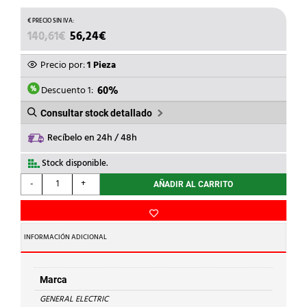
EL
EL
140,61
€
56,24
€
PRECIO
PRECIO
ORIGINAL
ACTUAL
Precio por:
1 Pieza
ERA:
ES:
140,61€.
56,24€.
Descuento 1:
60%
Consultar stock detallado
Recíbelo en 24h / 48h
Stock disponible.
GENERAL
-
+
AÑADIR AL CARRITO
ELECTRIC
-
MAGNETOT.TRIP+N.ICP-
M
INFORMACIÓN ADICIONAL
15A
4MOD.6kA
cantidad
Marca
GENERAL ELECTRIC