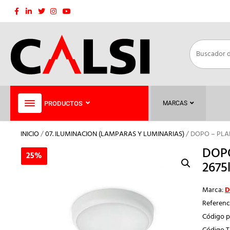
Saltar
al
contenido
PRODUCTOS
MARCAS
INICIO
/
07. ILUMINACION (LAMPARAS Y LUMINARIAS)
/ DOPO – PLA
DOPO
25%
25%
2675
Marca:
D
Referenc
Código p