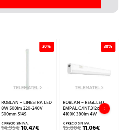
30%
30%
ROBLAN – LINESTRA LED
ROBLAN – REGL.LED
RO
8W 500lm 220-240V
EMPAL.C/INT.312cm
PA
500mm S14S
4100K 380lm 4W
P/
14,95
€
10,47
€
15,80
€
11,06
€
1
EL
EL
EL
EL