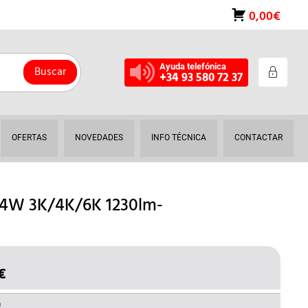
0,00€
Ayuda telefónica
Buscar
+34 93 580 72 37
OFERTAS
NOVEDADES
INFO TÉCNICA
CONTACTAR
24W 3K/4K/6K 1230lm-
€
EL
O
PRECIO
NAL
ACTUAL
a