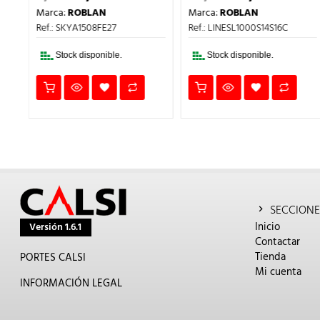
IO
PRECIO
PRECIO
PRECIO
PRECI
Marca:
ROBLAN
Marca:
ROBLAN
AL
ORIGINAL
ACTUAL
ORIGINAL
ACTU
ERA:
ES:
ERA:
ES:
Ref.: SKYA1508FE27
Ref.: LINESL1000S14S16C
.
3,62€.
2,53€.
25,51€.
17,86€
Stock disponible.
Stock disponible.
SECCIONE
Inicio
Versión 1.6.1
Contactar
Tienda
PORTES CALSI
Mi cuenta
INFORMACIÓN LEGAL