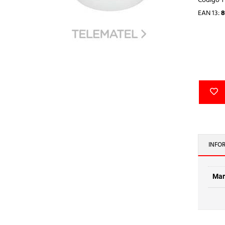
Código 
EAN 13:
8
INFO
Mar