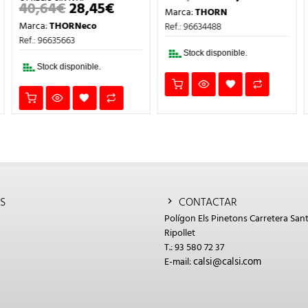
O
PRECIO
PRECI
40,64
€
28,45
€
EL
EL
Marca:
THORN
AL
ORIGINAL
ACTUA
PRECIO
PRECIO
ERA:
ES:
Marca:
THORNeco
Ref.: 96634488
ORIGINAL
ACTUAL
.
104,00€.
83,20€
ERA:
ES:
Ref.: 96635663
40,64€.
28,45€.
Stock disponible.
Stock disponible.
S
CONTACTAR
Polígon Els Pinetons Carretera Sant
Ripollet
T.: 93 580 72 37
calsi@calsi.com
E-mail: