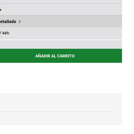
ES:
.
33,75€.
%
detallado
 / 48h
AÑADIR AL CARRITO