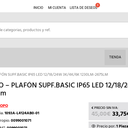
INICIO
MI CUENTA
LISTA DE DESEOS
TIENDA
FÓN SUPF.BASIC IP65 LED 12/18/24W 3K/4K/6K 1230LM-2675LM
 – PLAFÓN SUPF.BASIC IP65 LED 12/18/
lm
OPO
45,00
€
EL
33,75
ia:
1093A-L4124AB0-01
PRECI
ropio:
0099001071
ORIGI
Precio por:
1 Piez