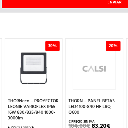
30%
20%
THORNeco – PROYECTOR
THORN – PANEL BETA3
LEONIE VARIOFLEX IP65
LED4100-840 HF LRQ
16W 830/835/840 1000-
Q600
3000lm
104,00
€
83,20
€
EL
EL