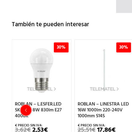
También te pueden interesar
%
30%
30%
ROBLAN – L.ESFER.LED
ROBLAN – LINESTRA LED
SKY A15 8W 830lm E27
16W 1000lm 220-240V
4000K
1000mm S14S
3,62
€
2,53
€
25,51
€
17,86
€
EL
EL
EL
EL