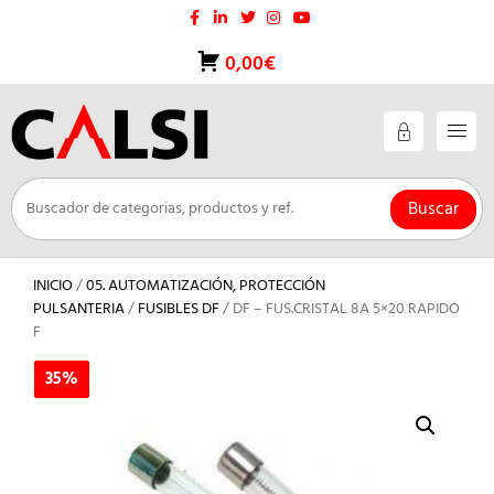
Saltar
al
contenido
0,00€
Buscar
INICIO
/
05. AUTOMATIZACIÓN, PROTECCIÓN
PULSANTERIA
/
FUSIBLES DF
/ DF – FUS.CRISTAL 8A 5×20 RAPIDO
F
35%
35%