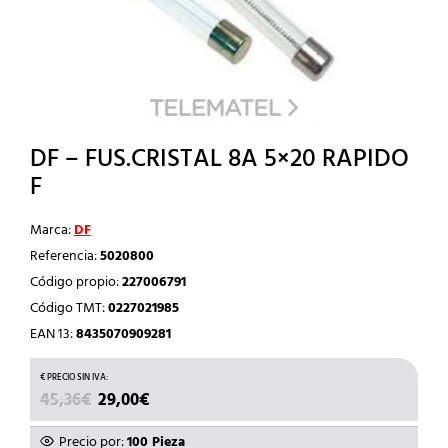
DF – FUS.CRISTAL 8A 5×20 RAPIDO
F
Marca:
DF
Referencia:
5020800
Código propio:
227006791
Código TMT:
0227021985
EAN 13:
8435070909281
EL
EL
45,36
€
29,00
€
PRECIO
PRECIO
ORIGINAL
ACTUAL
Precio por:
100 Pieza