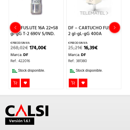
H-
DF – FUS.UTE 16A 22×58
DF – CARTUCHO FUS.NH-
DF
gl-gG T-2 690V S/IND.
2 gl-gL-gG 400A
N
EL
EL
EL
EL
268,02
€
174,00
€
25,21
€
16,39
€
1
O
PRECIO
PRECIO
PRECIO
PRECIO
Marca:
DF
Marca:
DF
M
L
ORIGINAL
ACTUAL
ORIGINAL
ACTUAL
ERA:
ES:
ERA:
ES:
Ref.: 422016
Ref.: 381380
Re
268,02€.
174,00€.
25,21€.
16,39€.
Stock disponible.
Stock disponible.
Versión 1.6.1