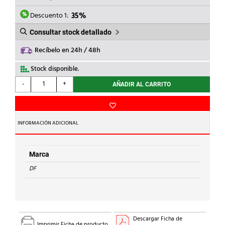
ERA:
ES:
45,36€.
29,00€.
Descuento 1:
35%
Consultar stock detallado
Recíbelo en 24h / 48h
Stock disponible.
DF
-
+
AÑADIR AL CARRITO
-
FUS.CRISTAL
8A
5x20
INFORMACIÓN ADICIONAL
RAPIDO
F
cantidad
Marca
DF
Descargar Ficha de
Imprimir Ficha de producto