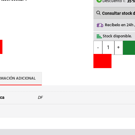
45,36€
Descuento 1:
35
Consultar stock 
Recíbelo en 24h
Stock disponible.
DF
-
+
-
FUS.CRISTAL
7A
5x20
RAPIDO
RMACIÓN ADICIONAL
F
cantidad
DF
ca