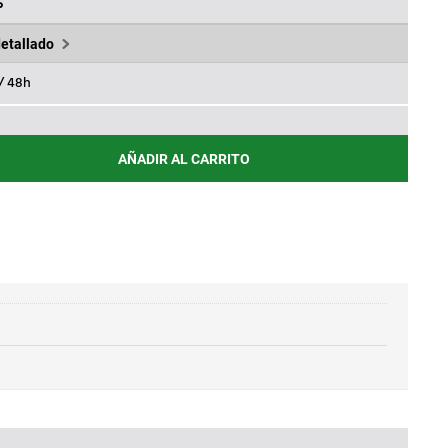
.
0,29€.
%
detallado
 / 48h
AÑADIR AL CARRITO