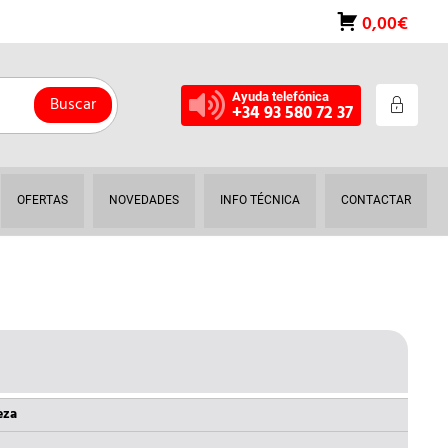
0,00€
Ayuda telefónica
Buscar
+34 93 580 72 37
OFERTAS
NOVEDADES
INFO TÉCNICA
CONTACTAR
EL
O
PRECIO
NAL
ACTUAL
eza
ES: