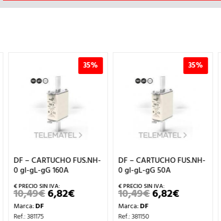
35%
35%
DF – CARTUCHO FUS.NH-
DF – FUS.UTE 25A 8,5×31,5
0 gl-gL-gG 50A
gF 380V T00 S/I.FUS
10,49
€
6,82
€
60,70
€
0,39
€
EL
EL
EL
EL
O
PRECIO
PRECIO
PRECIO
PRECIO
Marca:
DF
Marca:
DF
AL
ORIGINAL
ACTUAL
ORIGINAL
ACTUAL
ERA:
ES:
ERA:
ES:
Ref.: 381150
Ref.: 420525