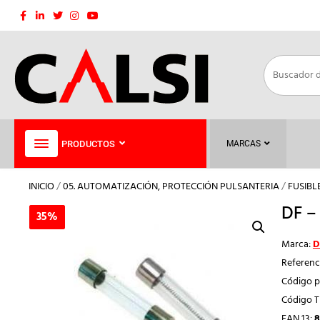
Saltar
al
contenido
PRODUCTOS
MARCAS
INICIO
/
05. AUTOMATIZACIÓN, PROTECCIÓN PULSANTERIA
/
FUSIBL
DF –
35%
35%
Marca:
D
Referenc
Código p
Código 
EAN 13:
8