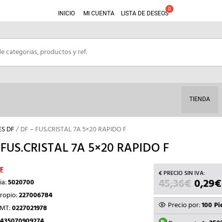
INICIO
MI CUENTA
LISTA DE DESEOS
TIENDA
ES DF
/ DF – FUS.CRISTAL 7A 5×20 RAPIDO F
 FUS.CRISTAL 7A 5×20 RAPIDO F
F
45,36
€
EL
0,29
€
ia:
5020700
PRECI
ropio:
227006784
ORIGI
Precio por:
100 Pi
TMT:
0227021978
ERA:
435070909274