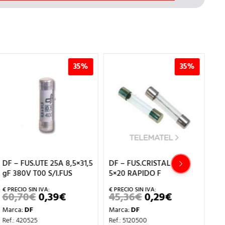
35%
35%
DF – FUS.CRISTAL 5A
DF – FUS.CRISTAL 1A 5×20
D
5×20 RAPIDO F
RAPIDO F
2
45,36
€
0,29
€
45,36
€
0,29
€
2
EL
EL
EL
EL
PRECIO
PRECIO
PRECIO
PRECIO
Marca:
DF
Marca:
DF
M
ORIGINAL
ACTUAL
ORIGINAL
ACTUAL
ERA:
ES:
ERA:
ES:
Ref.: 5120500
Ref.: 5120100
Re