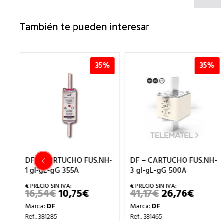
También te pueden interesar
5%
35%
35%
NH-
DF – CARTUCHO FUS.NH-
DF – CARTUCHO FUS.NH-
3 gl-gL-gG 500A
0 gl-gL-gG 160A
41,17
€
26,76
€
10,49
€
6,82
€
EL
EL
EL
EL
ECIO
PRECIO
PRECIO
PRECIO
PRECI
Marca:
DF
Marca:
DF
L
TUAL
ORIGINAL
ACTUAL
ORIGINAL
ACTU
ERA:
ES:
ERA:
ES:
Ref.: 381465
Ref.: 381175