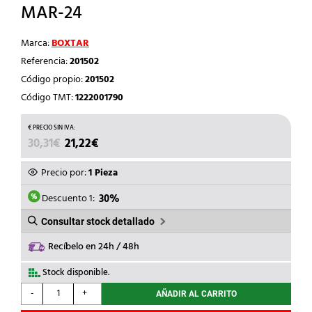
MAR-24
Marca:
BOXTAR
Referencia:
201502
Código propio:
201502
Código TMT:
1222001790
EL
EL
30,31
€
21,22
€
PRECIO
PRECIO
ORIGINAL
ACTUAL
Precio por:
1 Pieza
ERA:
ES:
30,31€.
21,22€.
Descuento 1:
30%
Consultar stock detallado
Recíbelo en 24h / 48h
Stock disponible.
BOXTAR
-
+
AÑADIR AL CARRITO
-