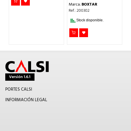
O
PRECIO
PRECIO
11
Marca:
BOXTAR
AL
ORIGINAL
ACTUAL
ERA:
ES:
M
Ref.: 200302
.
0,95€.
0,67€.
Re
Stock disponible.
Versión 1.6.1
PORTES CALSI
INFORMACIÓN LEGAL