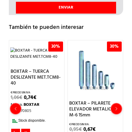
También te pueden interesar
%
30%
30%
BOXTAR – TUERCA
DESLIZANTE MET.TCM8-
40
EL
EL
1,06
€
0,74
€
PRECIO
PRECIO
BOXTAR – PILARETE
B
Marca:
BOXTAR
ORIGINAL
ACTUAL
ELEVADOR METALICO
A
ERA:
ES:
Ref.: 270805
1,06€.
0,74€.
M-6 15mm
C
C
Stock disponible.
EL
EL
0,95
€
0,67
€