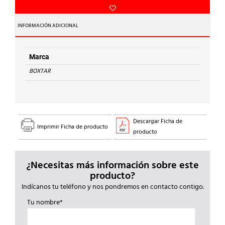
MIRILLA
ARTICULADA
MAR-
INFORMACIÓN ADICIONAL
24
cantidad
Marca
BOXTAR
Descargar Ficha de
Imprimir Ficha de producto
producto
¿Necesitas más información sobre este
producto?
Indícanos tu teléfono y nos pondremos en contacto contigo.
Tu nombre*