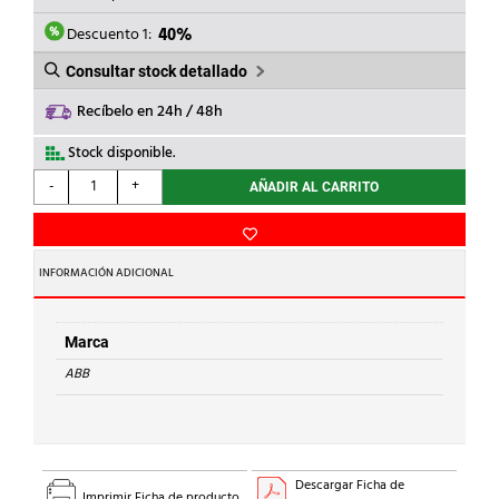
ERA:
ES:
109,28€.
65,57€.
Descuento 1:
40%
Consultar stock detallado
Recíbelo en 24h / 48h
Stock disponible.
ABB
-
+
AÑADIR AL CARRITO
-
TELERRUPTOR
E257-
32C20/230
INFORMACIÓN ADICIONAL
BIPOLAR
2NA
cantidad
Marca
ABB
Descargar Ficha de
Imprimir Ficha de producto