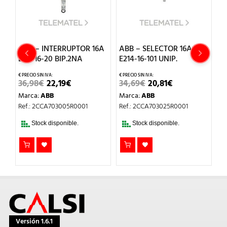
ABB – INTERRUPTOR 16A
ABB – SELECTOR 16A
A
E211-16-20 BIP.2NA
E214-16-101 UNIP.
L
EL
EL
EL
EL
36,98
€
22,19
€
34,69
€
20,81
€
3
O
PRECIO
PRECIO
PRECIO
PRECIO
Marca:
ABB
Marca:
ABB
M
AL
ORIGINAL
ACTUAL
ORIGINAL
ACTUAL
ERA:
ES:
ERA:
ES:
Ref.: 2CCA703005R0001
Ref.: 2CCA703025R0001
Re
.
36,98€.
22,19€.
34,69€.
20,81€.
Stock disponible.
Stock disponible.
Versión 1.6.1