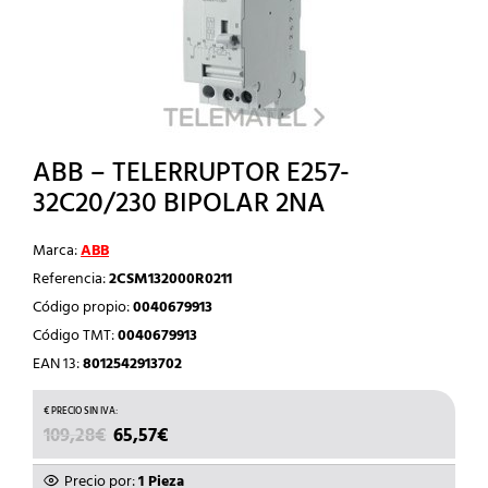
ABB – TELERRUPTOR E257-
32C20/230 BIPOLAR 2NA
Marca:
ABB
Referencia:
2CSM132000R0211
Código propio:
0040679913
Código TMT:
0040679913
EAN 13:
8012542913702
EL
EL
109,28
€
65,57
€
PRECIO
PRECIO
ORIGINAL
ACTUAL
Precio por:
1 Pieza