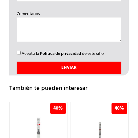
Comentarios
Acepto la
Política de privacidad
de este sitio
También te pueden interesar
%
40%
40%