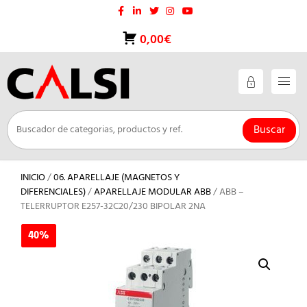
Saltar
al
contenido
0,00€
Buscar
INICIO
/
06. APARELLAJE (MAGNETOS Y
DIFERENCIALES)
/
APARELLAJE MODULAR ABB
/ ABB –
TELERRUPTOR E257-32C20/230 BIPOLAR 2NA
40%
40%