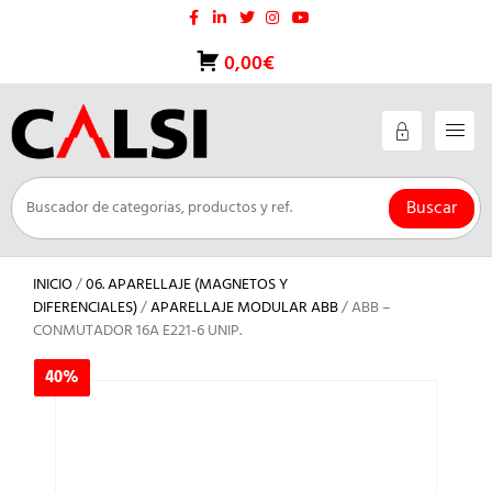
Saltar
al
contenido
0,00€
Buscar
INICIO
/
06. APARELLAJE (MAGNETOS Y
DIFERENCIALES)
/
APARELLAJE MODULAR ABB
/ ABB –
CONMUTADOR 16A E221-6 UNIP.
40%
40%