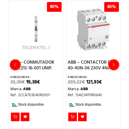
40%
40%
 CONMUTADOR
ABB – CONTACTOR ESB
ABB – TELERR
3-16-001 UNIP.
40-40N-06 230V 4NA
E290-16-10/23
EL
EL
EL
EL
EL
19,38
€
203,22
€
121,93
€
61,93
€
37,16
€
PRECIO
PRECIO
PRECIO
PRECIO
PREC
BB
Marca:
ABB
Marca:
ABB
ORIGINAL
ACTUAL
ORIGINAL
ACTUAL
ORIG
ERA:
ES:
ERA:
ES:
ERA:
CA703040R0001
Ref.: 1SAE341111R0640
Ref.: 2TAZ312000R
32,30€.
19,38€.
203,22€.
121,93€.
61,93
 disponible.
Stock disponible.
Stock disponib