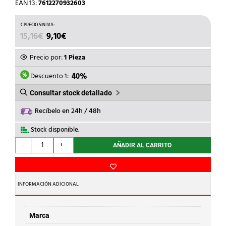
EAN 13:
7612270932603
EL
EL
15,16
€
9,10
€
PRECIO
PRECIO
ORIGINAL
ACTUAL
Precio por:
1 Pieza
ERA:
ES:
15,16€.
9,10€.
Descuento 1:
40%
Consultar stock detallado
Recíbelo en 24h / 48h
Stock disponible.
ABB
-
+
AÑADIR AL CARRITO
-
CONMUTADOR
16A
E221-
INFORMACIÓN ADICIONAL
6
UNIP.
cantidad
Marca