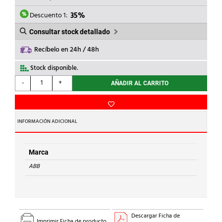
ERA:
ES:
566,77€.
368,40€.
Descuento 1:
35%
Consultar stock detallado
Recíbelo en 24h / 48h
Stock disponible.
ABB
-
+
AÑADIR AL CARRITO
-
ARRANCADOR
SUAVE
30A
INFORMACIÓN ADICIONAL
24VCC
PSR30-
600-
Marca
11
ABB
cantidad
Descargar Ficha de
Imprimir Ficha de producto