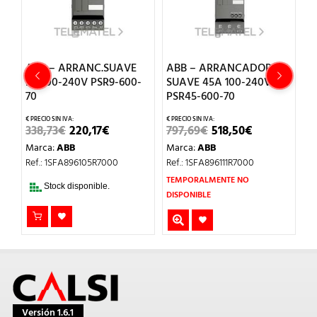
ABB – ARRANC.SUAVE
ABB – ARRANCADOR
A
9A 100-240V PSR9-600-
SUAVE 45A 100-240V
S
70
PSR45-600-70
P
EL
EL
EL
EL
338,73
€
220,17
€
797,69
€
518,50
€
4
CIO
PRECIO
PRECIO
PRECIO
PRECIO
Marca:
ABB
Marca:
ABB
M
UAL
ORIGINAL
ACTUAL
ORIGINAL
ACTUAL
ERA:
ES:
ERA:
ES:
Ref.: 1SFA896105R7000
Ref.: 1SFA896111R7000
Re
41€.
338,73€.
220,17€.
797,69€.
518,50€.
TEMPORALMENTE NO
Stock disponible.
DISPONIBLE
Versión 1.6.1