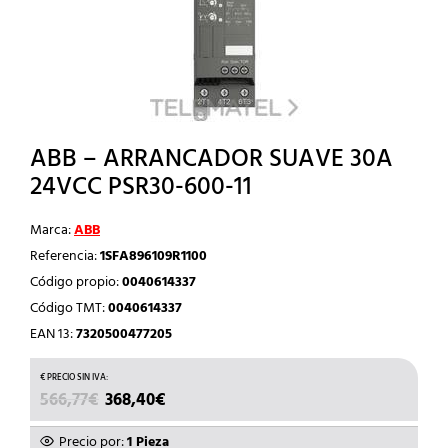
ABB – ARRANCADOR SUAVE 30A
24VCC PSR30-600-11
Marca:
ABB
Referencia:
1SFA896109R1100
Código propio:
0040614337
Código TMT:
0040614337
EAN 13:
7320500477205
EL
EL
566,77
€
368,40
€
PRECIO
PRECIO
ORIGINAL
ACTUAL
Precio por:
1 Pieza