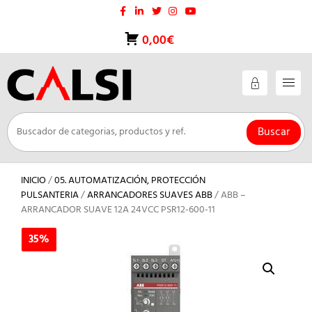
Saltar
al
contenido
0,00€
Buscar
INICIO
/
05. AUTOMATIZACIÓN, PROTECCIÓN
PULSANTERIA
/
ARRANCADORES SUAVES ABB
/ ABB –
ARRANCADOR SUAVE 12A 24VCC PSR12-600-11
35%
35%