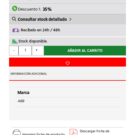
ERA:
ES:
358,76€.
233,19€.
Descuento 1:
35%
Consultar stock detallado
Recíbelo en 24h / 48h
Stock disponible.
ABB
-
+
AÑADIR AL CARRITO
-
ARRANCADOR
SUAVE
12A
INFORMACIÓN ADICIONAL
24VCC
PSR12-
600-
Marca
11
ABB
cantidad
Descargar Ficha de
Imprimir Ficha de producto