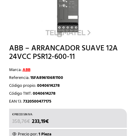
ABB – ARRANCADOR SUAVE 12A
24VCC PSR12-600-11
Marca:
ABB
Referencia:
1SFA896106R1100
Código propio:
0040614278
Código TMT:
0040614278
EAN 13:
7320500477175
EL
EL
358,76
€
233,19
€
PRECIO
PRECIO
ORIGINAL
ACTUAL
Precio por:
1 Pieza