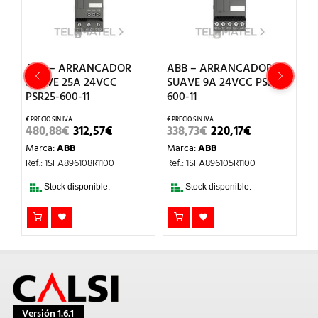
ABB – ARRANCADOR
ABB – ARRANCADOR
A
SUAVE 25A 24VCC
SUAVE 9A 24VCC PSR9-
6
PSR25-600-11
600-11
7
EL
EL
EL
EL
480,88
€
312,57
€
338,73
€
220,17
€
2
CIO
PRECIO
PRECIO
PRECIO
PRECIO
Marca:
ABB
Marca:
ABB
M
UAL
ORIGINAL
ACTUAL
ORIGINAL
ACTUAL
ERA:
ES:
ERA:
ES:
Ref.: 1SFA896108R1100
Ref.: 1SFA896105R1100
Re
33€.
480,88€.
312,57€.
338,73€.
220,17€.
Stock disponible.
Stock disponible.
Versión 1.6.1