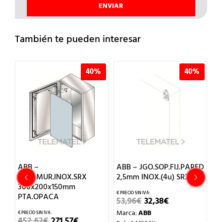
También te pueden interesar
%
40%
40%
ABB –
ABB – JGO.SOP.FIJ.PARED
A
ARM.MUR.INOX.SRX
2,5mm INOX.(4u) SRX
S
300x200x150mm
P
PTA.OPACA
EL
EL
53,96
€
32,38
€
PRECIO
PRECIO
1
Marca:
ABB
ORIGINAL
ACTUAL
EL
EL
452,62
€
271,57
€