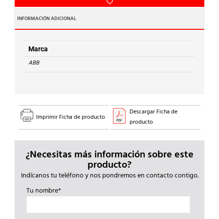
AISL.ARIA54
500x400x230
INFORMACIÓN ADICIONAL
OPACO
IP66
cantidad
Marca
ABB
Descargar Ficha de
Imprimir Ficha de producto
producto
¿Necesitas más información sobre este
producto?
Indícanos tu teléfono y nos pondremos en contacto contigo.
Tu nombre*