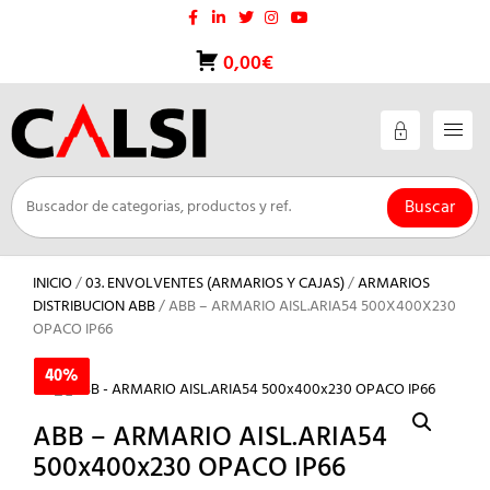
Saltar
al
contenido
0,00€
Buscar
INICIO
/
03. ENVOLVENTES (ARMARIOS Y CAJAS)
/
ARMARIOS
DISTRIBUCION ABB
/ ABB – ARMARIO AISL.ARIA54 500X400X230
OPACO IP66
40%
40%
ABB – ARMARIO AISL.ARIA54
500x400x230 OPACO IP66