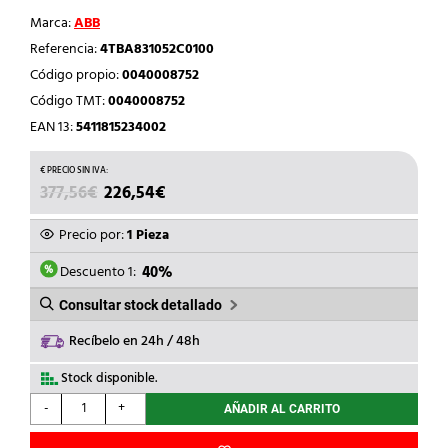
Marca:
ABB
Referencia:
4TBA831052C0100
Código propio:
0040008752
Código TMT:
0040008752
EAN 13:
5411815234002
EL
EL
377,56
€
226,54
€
PRECIO
PRECIO
ORIGINAL
ACTUAL
Precio por:
1 Pieza
ERA:
ES:
377,56€.
226,54€.
Descuento 1:
40%
Consultar stock detallado
Recíbelo en 24h / 48h
Stock disponible.
ABB
-
+
AÑADIR AL CARRITO
-
ARMARIO