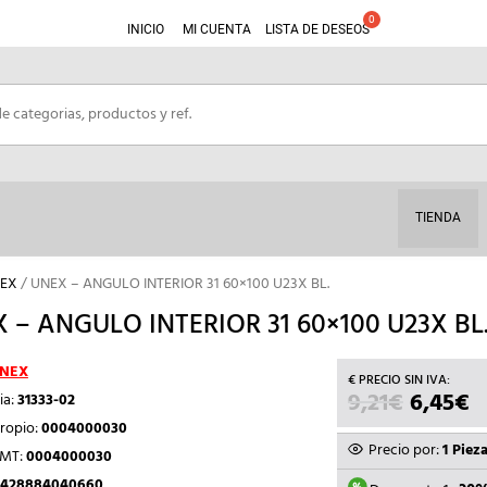
INICIO
MI CUENTA
LISTA DE DESEOS
TIENDA
NEX
/ UNEX – ANGULO INTERIOR 31 60×100 U23X BL.
 – ANGULO INTERIOR 31 60×100 U23X BL
NEX
9,21
€
EL
6,45
€
E
ia:
31333-02
PRECIO
P
ropio:
0004000030
ORIGIN
A
Precio por:
1 Piez
TMT:
0004000030
ERA:
E
428884040660