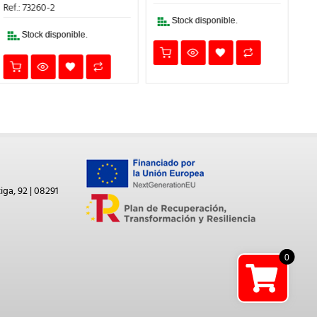
47,54€.
33,28€.
ERA:
ES:
Ref.: 73260-2
Ref
10,91€.
7,64€.
Stock disponible.
Stock disponible.
iga, 92 | 08291
0