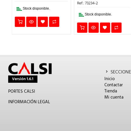
19,23€.
13,46€.
ERA:
ES:
Ref.: 73234-2
.
18,66€.
13,06
Stock disponible.
Stock disponible.
SECCIONE
Inicio
Versión 1.6.1
Contactar
Tienda
PORTES CALSI
Mi cuenta
INFORMACIÓN LEGAL