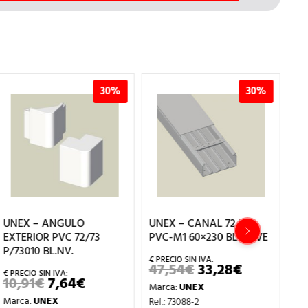
30%
30%
UNEX – ANGULO
UNEX – CANAL 72/73
UN
EXTERIOR PVC 72/73
PVC-M1 60×230 BL.NIEVE
EX
P/73010 BL.NV.
P/
47,54
€
33,28
€
EL
EL
PRECIO
PRECIO
10,91
€
7,64
€
1
EL
EL
Marca:
UNEX
ORIGINAL
ACTUAL
PRECIO
PRECIO
ERA:
ES:
Marca:
UNEX
Ma
Ref.: 73088-2
ORIGINAL
ACTUAL