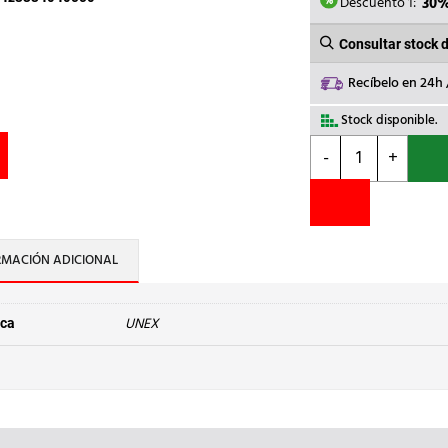
9,21€.
6
Descuento 1:
30
Consultar stock 
Recíbelo en 24h
Stock disponible.
UNEX
-
+
-
ANGULO
INTERIOR
31
60x100
RMACIÓN ADICIONAL
U23X
BL.
cantidad
UNEX
ca