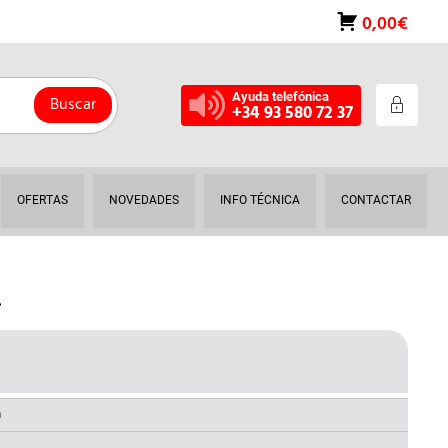
0,00€
Ayuda telefónica
Buscar
+34 93 580 72 37
OFERTAS
NOVEDADES
INFO TÉCNICA
CONTACTAR
.
L
RECIO
AL
CTUAL
a
S: