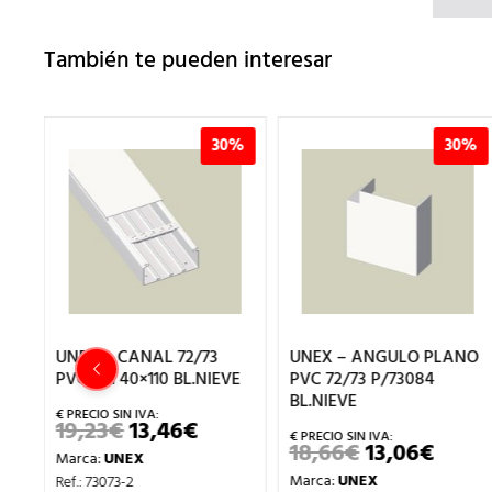
También te pueden interesar
%
30%
30%
UNEX – CANAL 72/73
UNEX – ANGULO PLANO
PVC-M1 40×110 BL.NIEVE
PVC 72/73 P/73084
BL.NIEVE
19,23
€
13,46
€
EL
EL
PRECIO
PRECIO
18,66
€
13,06
€
EL
EL
Marca:
UNEX
ORIGINAL
ACTUAL
IO
PRECIO
PREC
ERA:
ES:
Marca:
UNEX
Ref.: 73073-2
UAL
ORIGINAL
ACTU