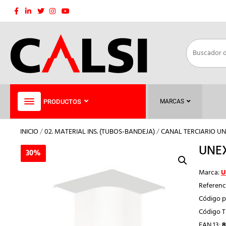
Saltar
al
contenido
PRODUCTOS
MARCAS
INICIO
/
02. MATERIAL INS. (TUBOS-BANDEJA)
/
CANAL TERCIARIO U
UNEX
30%
30%
Marca:
U
Referenc
Código p
Código 
EAN 13:
8