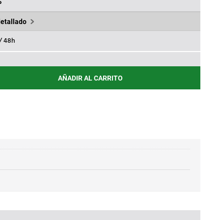
,45€.
%
detallado
 / 48h
AÑADIR AL CARRITO