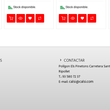
10,30€.
7,21€.
9,63€.
6,74€.
€.
Stock disponible.
Stock disponible.
S
CONTACTAR
Polígon Els Pinetons Carretera Sant
Ripollet
T.: 93 580 72 37
calsi@calsi.com
E-mail: