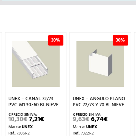
30%
30%
UNEX – CANAL 72/73
UNEX – ANGULO PLANO
PVC-M1 30×60 BL.NIEVE
PVC 72/73 Y 70 BL.NIEVE
10,30
€
7,21
€
9,63
€
6,74
€
EL
EL
EL
EL
PRECIO
PRECIO
PRECIO
PRECIO
Marca:
UNEX
Marca:
UNEX
ORIGINAL
ACTUAL
ORIGINAL
ACTUAL
IO
ERA:
ES:
ERA:
ES:
Ref.: 73061-2
Ref.: 73221-2
AL