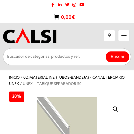
Saltar
al
contenido
0,00€
Buscar
INICIO
/
02. MATERIAL INS. (TUBOS-BANDEJA)
/
CANAL TERCIARIO
UNEX
/ UNEX – TABIQUE SEPARADOR 50
30%
30%