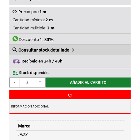
PRECIO
PRECIO
ORIGINAL
ACTUAL
Precio por:
1 m
ERA:
ES:
Cantidad mínima:
2 m
6,10€.
4,27€.
Cantidad múltiple:
2 m
Descuento 1:
30%
Consultar stock detallado
Recíbelo en 24h / 48h
Stock disponible.
UNEX
-
+
AÑADIR AL CARRITO
-
TABIQUE
SEPARADOR
50
INFORMACIÓN ADICIONAL
cantidad
Marca
UNEX