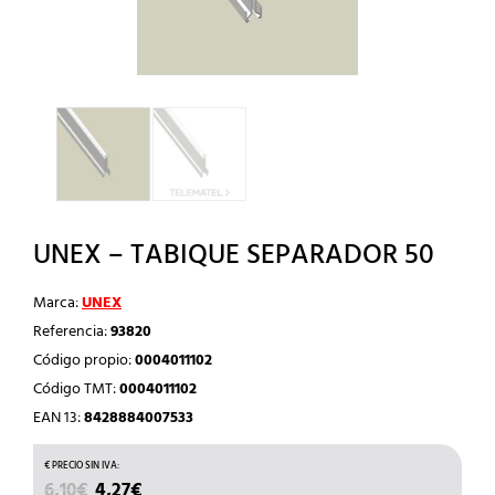
UNEX – TABIQUE SEPARADOR 50
Marca:
UNEX
Referencia:
93820
Código propio:
0004011102
Código TMT:
0004011102
EAN 13:
8428884007533
EL
EL
6,10
€
4,27
€