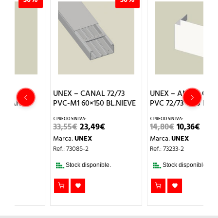
UNEX – CANAL 72/73
UNEX – ANGULO PLANO
U
PVC-M1 60×150 BL.NIEVE
PVC 72/73 Y 70 BL.NIEVE
P
B
EL
EL
EL
EL
33,55
€
23,49
€
14,80
€
10,36
€
PRECIO
PRECIO
PRECIO
PRECIO
8
Marca:
UNEX
Marca:
UNEX
ORIGINAL
ACTUAL
ORIGINAL
ACTUAL
ERA:
ES:
ERA:
ES:
M
Ref.: 73085-2
Ref.: 73233-2
33,55€.
23,49€.
14,80€.
10,36€.
Re
Stock disponible.
Stock disponible.