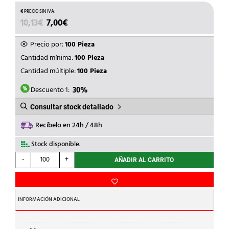
EL
EL
10,13
€
7,00
€
PRECIO
PRECIO
ORIGINAL
ACTUAL
Precio por:
100 Pieza
ERA:
ES:
Cantidad mínima:
100 Pieza
10,13€.
7,00€.
Cantidad múltiple:
100 Pieza
Descuento 1:
30%
Consultar stock detallado
Recíbelo en 24h / 48h
Stock disponible.
UNEX
-
+
AÑADIR AL CARRITO
-
SENALIZ.PVC
PLAST.7-
18mm
INFORMACIÓN ADICIONAL
-6-
AMARILLO