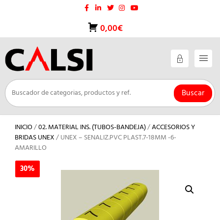
Saltar
al
contenido
0,00€
Buscar
INICIO
/
02. MATERIAL INS. (TUBOS-BANDEJA)
/
ACCESORIOS Y
BRIDAS UNEX
/ UNEX – SENALIZ.PVC PLAST.7-18MM -6-
AMARILLO
30%
30%