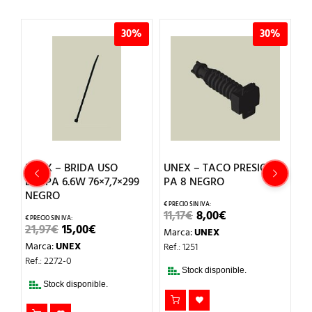
%
30%
30%
A
UNEX – BRIDA USO
UNEX – TACO PRESION
U
AL
EXT.PA 6.6W 76×7,7×299
PA 8 NEGRO
E
NEGRO
N
EL
EL
11,17
€
8,00
€
PRECIO
PRECIO
EL
EL
21,97
€
15,00
€
6
Marca:
UNEX
ORIGINAL
ACTUAL
PRECIO
PRECIO
ERA:
ES:
Marca:
UNEX
M
Ref.: 1251
ORIGINAL
ACTUAL
11,17€.
8,00€.
ERA:
ES:
Ref.: 2272-0
Re
21,97€.
15,00€.
Stock disponible.
Stock disponible.