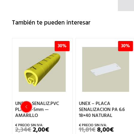
También te pueden interesar
%
30%
30%
UNEX – SENALIZ.PVC
UNEX – PLACA
2
PLAST.2-5mm —
SENALIZACION PA 6.6
AMARILLO
18×40 NATURAL
2,34
€
2,00
€
11,81
€
8,00
€
EL
EL
EL
EL