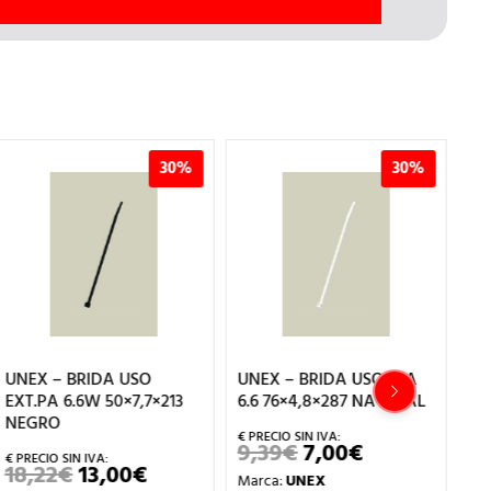
30%
30%
UNEX – BRIDA USO
UNEX – BRIDA USO I.PA
UN
EXT.PA 6.6W 50×7,7×213
6.6 76×4,8×287 NATURAL
6.
NEGRO
9,39
€
7,00
€
4,
EL
EL
PRECIO
PRECIO
18,22
€
13,00
€
EL
EL
Marca:
UNEX
Ma
ORIGINAL
ACTUAL