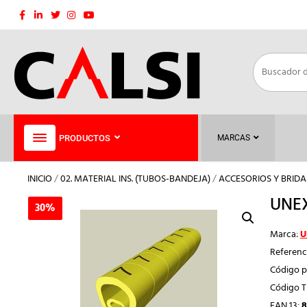
Saltar
al
contenido
PRODUCTOS
MARCAS
INICIO
/
02. MATERIAL INS. (TUBOS-BANDEJA)
/
ACCESORIOS Y BRIDA
UNEX
30%
30%
Marca:
U
Referenc
Código p
Código 
EAN 13:
8