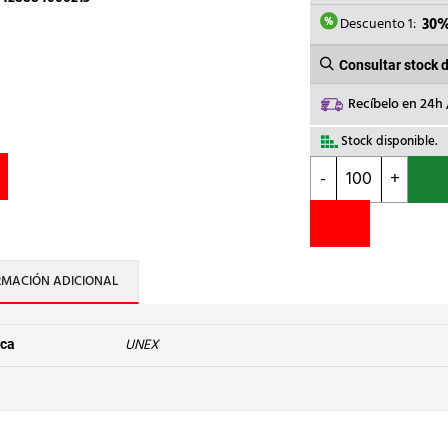
3,42€.
2
Descuento 1:
30
Consultar stock 
Recíbelo en 24h
Stock disponible.
UNEX
-
+
-
SENALIZ.PVC
PLAST.4-
8mm
-1-
RMACIÓN ADICIONAL
AMARILLO
cantidad
UNEX
ca