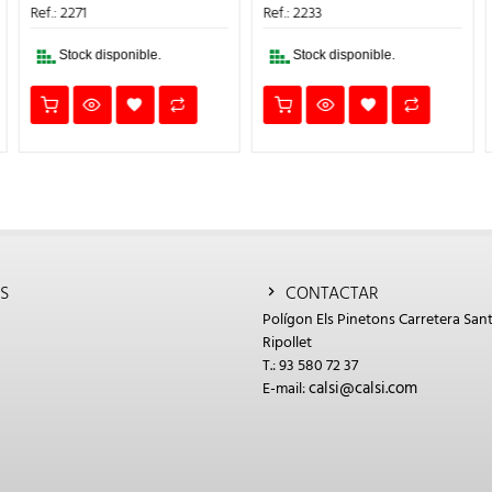
ERA:
ES:
ERA:
ES:
Ref.: 2271
Ref.: 2233
L
16,19€.
11,00€.
3,95€.
3,00€.
Stock disponible.
Stock disponible.
S
CONTACTAR
Polígon Els Pinetons Carretera Sant
Ripollet
T.: 93 580 72 37
calsi@calsi.com
E-mail: