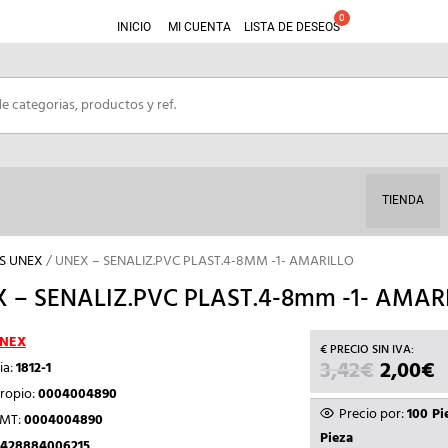
INICIO
MI CUENTA
LISTA DE DESEOS
TIENDA
S UNEX
/ UNEX – SENALIZ.PVC PLAST.4-8MM -1- AMARILLO
 – SENALIZ.PVC PLAST.4-8mm -1- AMAR
NEX
3,42
€
EL
2,00
€
E
ia:
1812-1
PRECIO
P
ropio:
0004004890
ORIGIN
A
Precio por:
100 Pi
TMT:
0004004890
ERA:
E
Pieza
428884006215