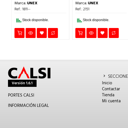
IO
PRECIO
PRECIO
PRECIO
PRECIO
Marca:
UNEX
Marca:
UNEX
UAL
ORIGINAL
ACTUAL
ORIGINAL
ACTUA
ERA:
ES:
ERA:
ES:
Ref.: 1811--
Ref.: 2151
.
2,34€.
2,00€.
11,81€.
8,00€.
Stock disponible.
Stock disponible.
SECCIONE
Inicio
Versión 1.6.1
Contactar
Tienda
PORTES CALSI
Mi cuenta
INFORMACIÓN LEGAL