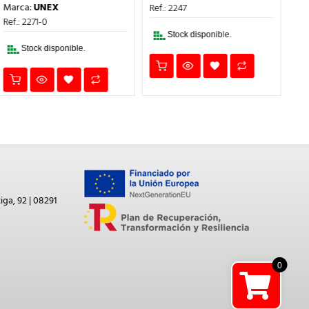
PRECIO
PRECIO
ERA:
ES:
Marca:
UNEX
Ref.: 2247
Ref
ORIGINAL
ACTUAL
9,39€.
7,00€.
ERA:
ES:
Ref.: 2271-0
18,22€.
13,00€.
Stock disponible.
Stock disponible.
iga, 92 | 08291
0