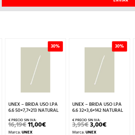
30%
30%
UNEX – BRIDA USO I.PA
UNEX – BRIDA USO I.PA
6.6 50×7,7×213 NATURAL
6.6 32×3,6×142 NATURAL
16,19
€
11,00
€
3,95
€
3,00
€
EL
EL
EL
EL
PRECIO
PRECIO
PRECIO
PRECIO
Marca:
UNEX
Marca:
UNEX
ORIGINAL
ACTUAL
ORIGINAL
ACTUAL