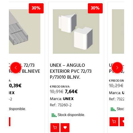
0%
30%
30%
UNEX – ANGULO
UNEX – ANGULO PLANO
VE
EXTERIOR PVC 72/73
PVC 72/73 Y 70 BL.NIEVE
P
P/73010 BL.NV.
B
EL
EL
10,29
€
7,20
€
IO
PRECIO
PRECIO
EL
EL
10,91
€
7,64
€
8
Marca:
UNEX
AL
ORIGINAL
ACTUAL
PRECIO
PRECIO
ERA:
ES:
Marca:
UNEX
M
Ref.: 73222-2
ORIGINAL
ACTUAL
.
10,29€.
7,20€.
ERA:
ES:
Ref.: 73260-2
R
10,91€.
7,64€.
Stock disponible.
Stock disponible.