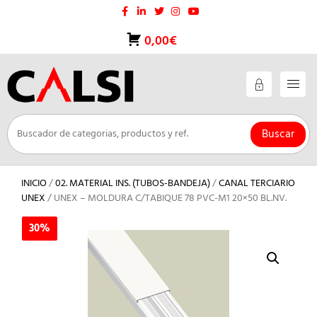
Saltar
al
contenido
0,00€
Buscar
INICIO
/
02. MATERIAL INS. (TUBOS-BANDEJA)
/
CANAL TERCIARIO
UNEX
/ UNEX – MOLDURA C/TABIQUE 78 PVC-M1 20×50 BL.NV.
30%
30%