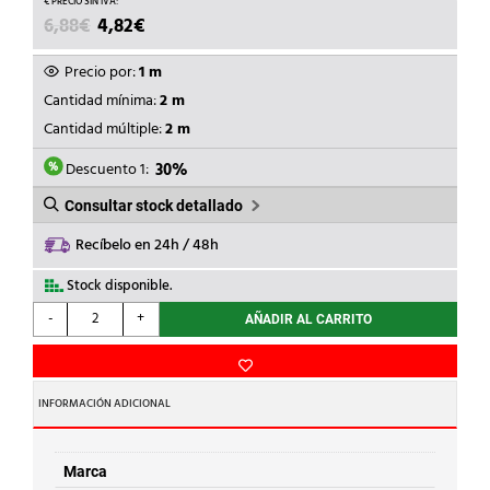
EL
EL
6,88
€
4,82
€
PRECIO
PRECIO
ORIGINAL
ACTUAL
Precio por:
1 m
ERA:
ES:
Cantidad mínima:
2 m
6,88€.
4,82€.
Cantidad múltiple:
2 m
Descuento 1:
30%
Consultar stock detallado
Recíbelo en 24h / 48h
Stock disponible.
UNEX
-
+
AÑADIR AL CARRITO
-
MOLDURA
C/TABIQUE
78
INFORMACIÓN ADICIONAL
PVC-
M1
20x50
Marca