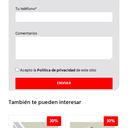
Tu teléfono*
Comentarios
Acepto la
Política de privacidad
de este sitio
También te pueden interesar
%
30%
30%