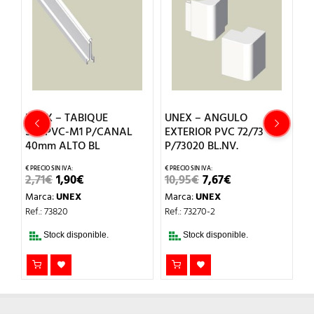
O
UNEX – TABIQUE
UNEX – ANGULO
U
E
SEP.PVC-M1 P/CANAL
EXTERIOR PVC 72/73
S
40mm ALTO BL
P/73020 BL.NV.
6
EL
EL
EL
EL
2,71
€
1,90
€
10,95
€
7,67
€
4
PRECIO
PRECIO
PRECIO
PRECIO
Marca:
UNEX
Marca:
UNEX
M
ORIGINAL
ACTUAL
ORIGINAL
ACTUAL
ERA:
ES:
ERA:
ES:
Ref.: 73820
Ref.: 73270-2
Re
2,71€.
1,90€.
10,95€.
7,67€.
Stock disponible.
Stock disponible.