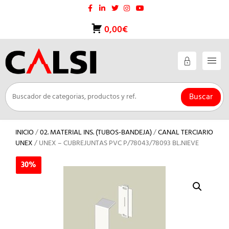
Saltar
al
contenido
0,00€
Buscar
INICIO
/
02. MATERIAL INS. (TUBOS-BANDEJA)
/
CANAL TERCIARIO
UNEX
/ UNEX – CUBREJUNTAS PVC P/78043/78093 BL.NIEVE
30%
30%