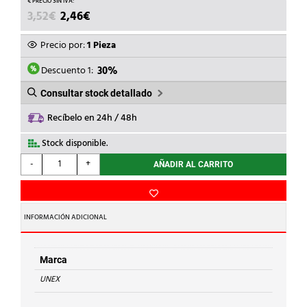
EL
EL
3,52
€
2,46
€
PRECIO
PRECIO
ORIGINAL
ACTUAL
Precio por:
1 Pieza
ERA:
ES:
3,52€.
2,46€.
Descuento 1:
30%
Consultar stock detallado
Recíbelo en 24h / 48h
Stock disponible.
UNEX
-
+
AÑADIR AL CARRITO
-
CUBREJUNTAS
PVC
P/78043/78093
INFORMACIÓN ADICIONAL
BL.NIEVE
cantidad
Marca
UNEX