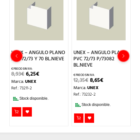
O
UNEX – ANGULO PLANO
UNEX – ANGULO PLANO
U
E
PVC 72/73 Y 70 BL.NIEVE
PVC 72/73 P/73082
P
BL.NIEVE
EL
EL
8,93
€
6,25
€
1
O
PRECIO
PRECIO
EL
EL
12,35
€
8,65
€
Marca:
UNEX
M
L
ORIGINAL
ACTUAL
PRECIO
PRECIO
ERA:
ES:
Marca:
UNEX
Ref.: 73211-2
Re
ORIGINAL
ACTUAL
8,93€.
6,25€.
ERA:
ES:
Ref.: 73232-2
12,35€.
8,65€.
Stock disponible.
Stock disponible.