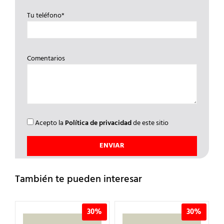
Tu teléfono*
Comentarios
Acepto la
Política de privacidad
de este sitio
También te pueden interesar
%
30%
30%