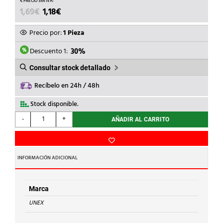
EL
EL
1,69
€
1,18
€
PRECIO
PRECIO
ORIGINAL
ACTUAL
Precio por:
1 Pieza
ERA:
ES:
1,69€.
1,18€.
Descuento 1:
30%
Consultar stock detallado
Recíbelo en 24h / 48h
Stock disponible.
UNEX
-
+
AÑADIR AL CARRITO
-
ANGULO
INTERIOR
PVC
INFORMACIÓN ADICIONAL
P/78022/78072
BL.NV.
cantidad
Marca
UNEX