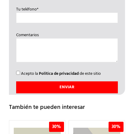
Tu teléfono*
Comentarios
Acepto la
Política de privacidad
de este sitio
También te pueden interesar
%
30%
30%