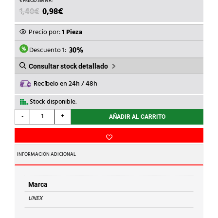
EL
EL
1,40
€
0,98
€
PRECIO
PRECIO
ORIGINAL
ACTUAL
Precio por:
1 Pieza
ERA:
ES:
1,40€.
0,98€.
Descuento 1:
30%
Consultar stock detallado
Recíbelo en 24h / 48h
Stock disponible.
UNEX
-
+
AÑADIR AL CARRITO
-
ADAPTADOR
FRONT.PVC
P/78022/78072
INFORMACIÓN ADICIONAL
BL.NV.
cantidad
Marca
UNEX