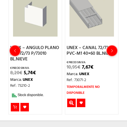
UNEX – ANGULO PLANO
UNEX – CANAL 72/73
U
PVC 72/73 P/73010
PVC-M1 40×60 BL.NIEVE
P
BL.NIEVE
EL
EL
10,95
€
7,67
€
2
PRECIO
PRECIO
EL
EL
8,20
€
5,74
€
Marca:
UNEX
M
ORIGINAL
ACTUAL
PRECIO
PRECIO
ERA:
ES:
Marca:
UNEX
Ref.: 73071-2
Re
L
ORIGINAL
ACTUAL
10,95€.
7,67€.
ERA:
ES:
Ref.: 73210-2
TEMPORALMENTE NO
8,20€.
5,74€.
DISPONIBLE
Stock disponible.