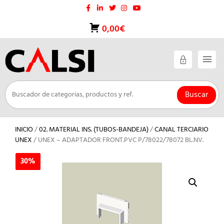
Saltar
al
contenido
0,00€
Buscar
INICIO
/
02. MATERIAL INS. (TUBOS-BANDEJA)
/
CANAL TERCIARIO
UNEX
/ UNEX – ADAPTADOR FRONT.PVC P/78022/78072 BL.NV.
30%
30%