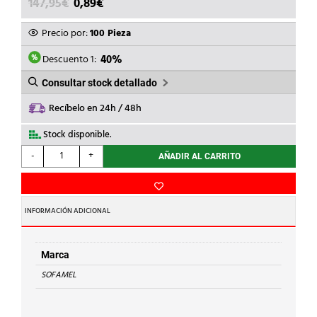
EL
EL
147,95
€
0,89
€
PRECIO
PRECIO
ORIGINAL
ACTUAL
Precio por:
100 Pieza
ERA:
ES:
147,95€.
0,89€.
Descuento 1:
40%
Consultar stock detallado
Recíbelo en 24h / 48h
Stock disponible.
SOFAMEL
-
+
AÑADIR AL CARRITO
-
MANGUITO
Cu
M-
INFORMACIÓN ADICIONAL
35
cantidad
Marca
SOFAMEL