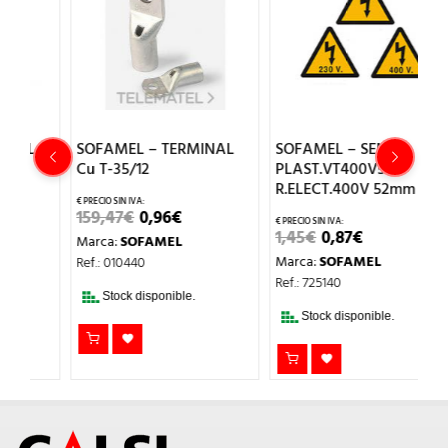
SOFAMEL – TERMINAL
SOFAMEL – SENAL
S
Cu T-35/12
PLAST.VT400V55
C
R.ELECT.400V 52mm
EL
EL
159,47
€
0,96
€
2
PRECIO
PRECIO
EL
EL
1,45
€
0,87
€
Marca:
SOFAMEL
M
ORIGINAL
ACTUAL
CIO
PRECIO
PRECIO
ERA:
ES:
Marca:
SOFAMEL
Ref.: 010440
Re
L
UAL
ORIGINAL
ACTUAL
159,47€.
0,96€.
ERA:
ES:
Ref.: 725140
2€.
1,45€.
0,87€.
Stock disponible.
Stock disponible.