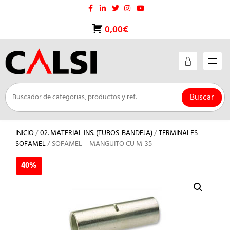
Saltar
al
contenido
0,00€
Buscar
INICIO
/
02. MATERIAL INS. (TUBOS-BANDEJA)
/
TERMINALES
SOFAMEL
/ SOFAMEL – MANGUITO CU M-35
40%
40%